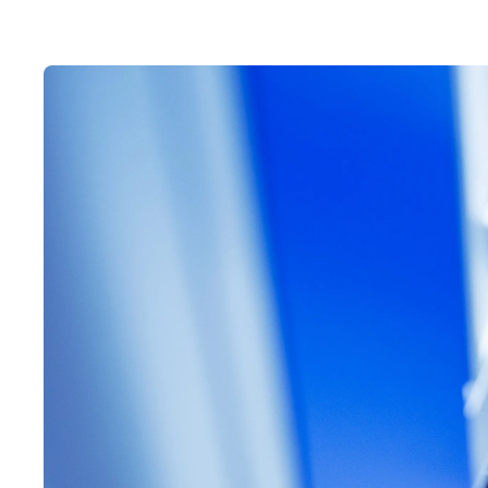
Suomi lähdössä mukaan laajaan EU:n yksilöllisen s