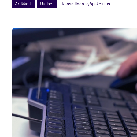
Artikkelit
Uutiset
Kansallinen syöpäkeskus
Syövän laaturekisterin selvitystyö hyvässä vauhdissa