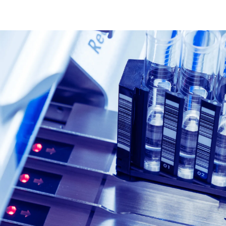
yöpälääketieteen hankkeeseen – haussa yhteensä 27,9 M€