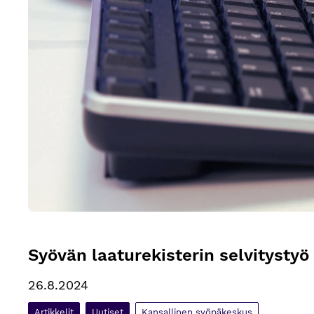
Syövän laaturekisterin selvitysty
26.8.2024
Artikkelit
Uutiset
Kansallinen syöpäkeskus