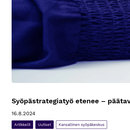
Syöpästrategiatyö etenee – päätav
16.8.2024
Artikkelit
Uutiset
Kansallinen syöpäkeskus