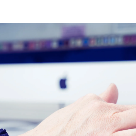
yksyllä käynnistyvien työryhmien työskentelyä