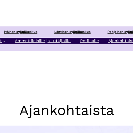
Itäinen syöpäkeskus
Läntinen syöpäkeskus
Pohjoinen syöp
t
Ammattilaisille ja tutkijoille
Potilaalle
Ajankohtais
Ajankohtaista
vän hoitoa