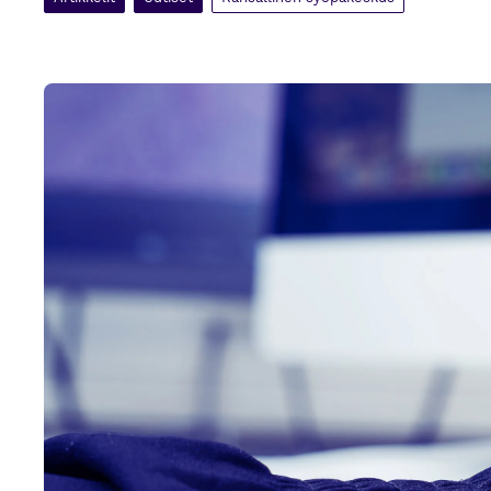
Syöpästrategiatyö etenee – päätavoitteet ohjaavat s