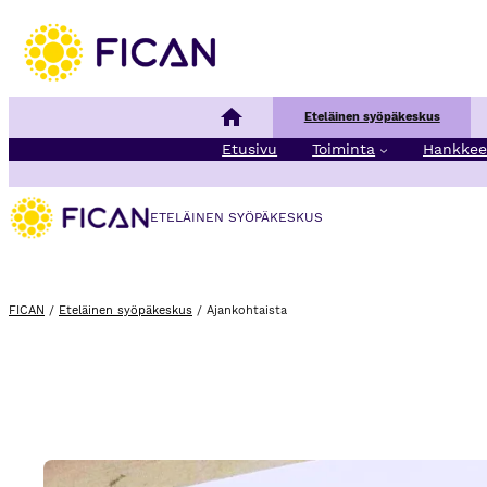
Siirry sisältöön
Kansallinen syöpäkeskus
Eteläinen syöpäkeskus
Etusivu
Toiminta
Hankkee
ETELÄINEN SYÖPÄKESKUS
FICAN
/
Eteläinen syöpäkeskus
/
Ajankohtaista
Eurooppalaisia osaamisverkostoja tehostamaan syö