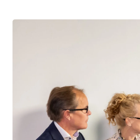
Kansallisessa syöpäfoorumissa keskusteltiin syöpäs