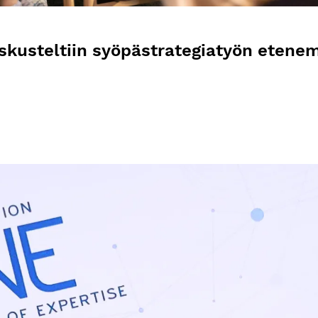
skusteltiin syöpästrategiatyön etene
vän hoitoa