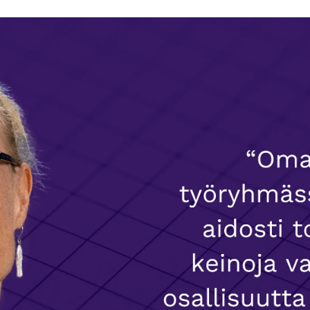
nsallinen syöpästrategia potilaan näkökulmasta