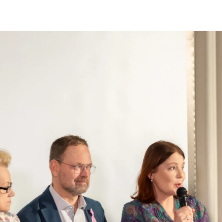
trategiatyön etenemisestä