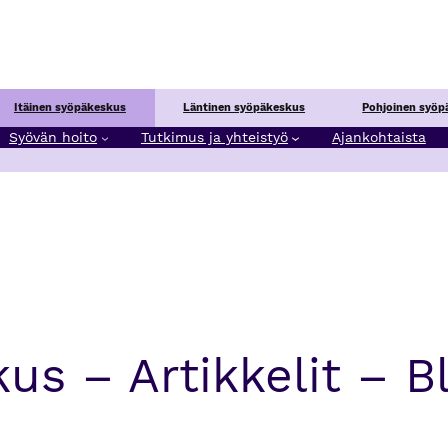
Itäinen syöpäkeskus
Läntinen syöpäkeskus
Pohjoinen syöp
Syövän hoito
Tutkimus ja yhteistyö
Ajankohtaista
us – Artikkelit – B