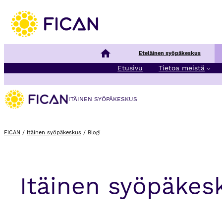
Kansallinen syöpäkeskus
Eteläinen syöpäkeskus
Etusivu
Tietoa meistä
ITÄINEN SYÖPÄKESKUS
FICAN
/
Itäinen syöpäkeskus
/
Blogi
Itäinen syöpäkesk