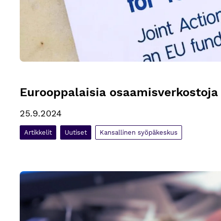
Eurooppalaisia osaamisverkostoja
25.9.2024
Artikkelit
Uutiset
Kansallinen syöpäkeskus
Syövän laaturekisterin selvitystyö hyvässä vauhdissa