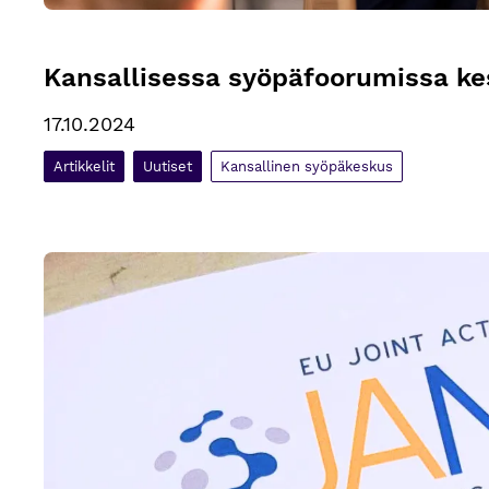
Kansallisessa syöpäfoorumissa ke
17.10.2024
Artikkelit
Uutiset
Kansallinen syöpäkeskus
Eurooppalaisia osaamisverkostoja tehostamaan syö