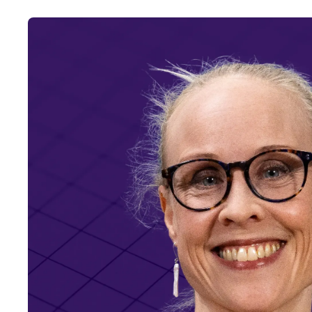
Yhdenvertaisuus ja osallisuus syövän hoidossa – ka