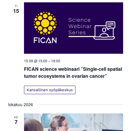
y
TI
m
15
ä
t
n
a
v
i
g
15.09 @ 15:00
–
16:00
o
FICAN science webinaari ”Single-cell spatial
i
tumor ecosystems in ovarian cancer”
n
t
Kansallinen syöpäkeskus
i
lokakuu 2026
KE
7