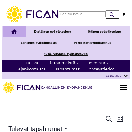
Choos
Search
Kansallinen syöpäkeskus
Eteläinen syöpäkeskus
Itäinen syöpäkeskus
Läntinen syöpäkeskus
Pohjoinen syöpäkeskus
Sisä-Suomen syöpäkeskus
Etusivu
Tietoa meistä
Toiminta
Ajankohtaista
Tapahtumat
Yhteystiedot
Valitse alue
Avaa va
KANSALLINEN SYÖPÄKESKUS
T
T
Etsi
Lista
a
a
Tapahtumat
Tulevat tapahtumat
p