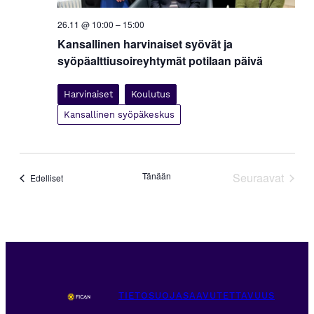
26.11 @ 10:00
–
15:00
Kansallinen harvinaiset syövät ja
syöpäalttiusoireyhtymät potilaan päivä
Harvinaiset
Koulutus
Kansallinen syöpäkeskus
Tänään
Seuraavat
Tapahtumat
Edelliset
Tapahtuma
TIETOSUOJA
SAAVUTETTAVUUS