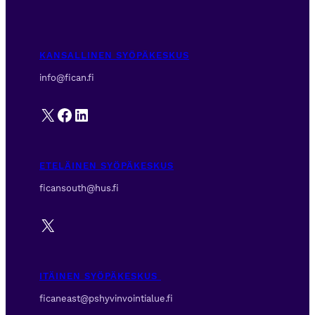
KANSALLINEN SYÖPÄKESKUS
info@fican.fi
X
Facebook
LinkedIn
ETELÄINEN SYÖPÄKESKUS
ficansouth@hus.fi
X
ITÄINEN SYÖPÄKESKUS
ficaneast@pshyvinvointialue.fi