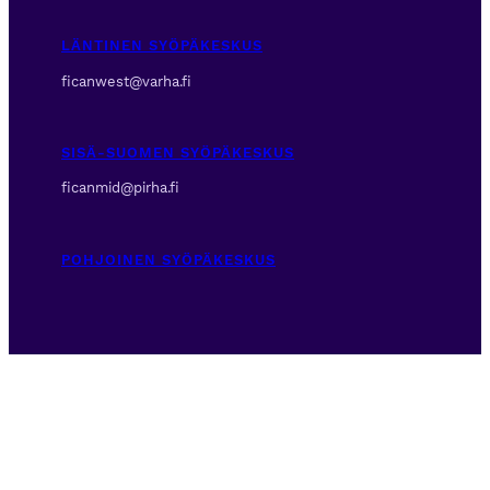
LÄNTINEN SYÖPÄKESKUS
ficanwest@varha.fi
SISÄ-SUOMEN SYÖPÄKESKUS
ficanmid@pirha.fi
POHJOINEN SYÖPÄKESKUS