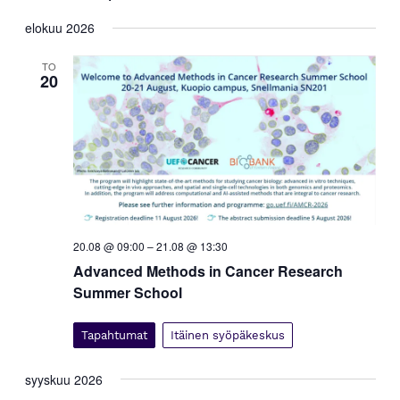
p
a
Valitse
a
elokuu 2026
h
päivä.
h
t
t
TO
u
20
m
u
a
m
V
a
i
t
e
E
w
s
t
N
s
a
i
20.08 @ 09:00
–
21.08 @ 13:30
v
a
Advanced Methods in Cancer Research
i
j
Summer School
g
a
a
t
N
Tapahtumat
Itäinen syöpäkeskus
i
ä
o
k
syyskuu 2026
n