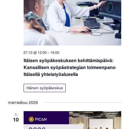
07.10 @ 12:00
–
16:00
Itäisen syöpäkeskuksen kehittämispäivä:
Kansallisen syöpästrategian toimeenpano
Itäisellä yhteistyöalueella
Itäinen syöpäkeskus
marraskuu 2026
TI
10