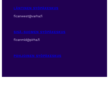
LÄNTINEN SYÖPÄKESKUS
ficanwest@varha.fi
SISÄ-SUOMEN SYÖPÄKESKUS
ficanmid@pirha.fi
POHJOINEN SYÖPÄKESKUS