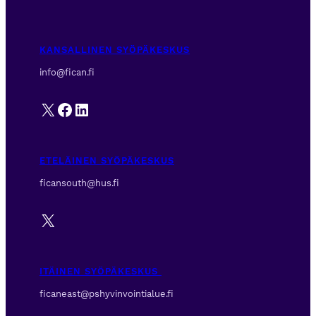
KANSALLINEN SYÖPÄKESKUS
info@fican.fi
X
Facebook
LinkedIn
ETELÄINEN SYÖPÄKESKUS
ficansouth@hus.fi
X
ITÄINEN SYÖPÄKESKUS
ficaneast@pshyvinvointialue.fi