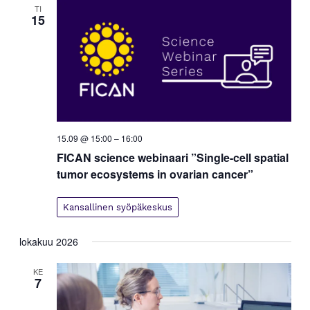
TI
15
15.09 @ 15:00
–
16:00
FICAN science webinaari ”Single-cell spatial
tumor ecosystems in ovarian cancer”
Kansallinen syöpäkeskus
lokakuu 2026
KE
7