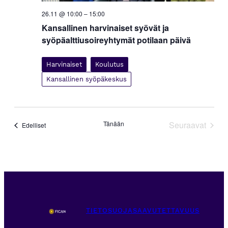
26.11 @ 10:00
–
15:00
Kansallinen harvinaiset syövät ja
syöpäalttiusoireyhtymät potilaan päivä
Harvinaiset
Koulutus
Kansallinen syöpäkeskus
Tänään
Seuraavat
Tapahtumat
Edelliset
Tapahtuma
TIETOSUOJA
SAAVUTETTAVUUS