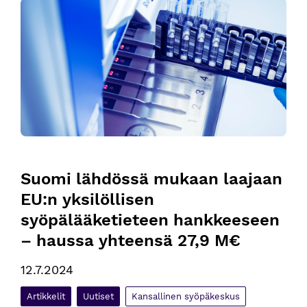
Suomi lähdössä mukaan laajaan EU:n yksilöllisen syöpälääk
Suomi lähdössä mukaan laajaan 
EU:n yksilöllisen 
syöpälääketieteen hankkeeseen 
– haussa yhteensä 27,9 M€
12.7.2024
Artikkelit
Uutiset
Kansallinen syöpäkeskus