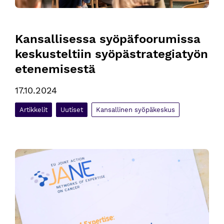
Kansallisessa syöpäfoorumissa 
keskusteltiin syöpästrategiatyön 
etenemisestä
17.10.2024
Artikkelit
Uutiset
Kansallinen syöpäkeskus
Eurooppalaisia osaamisverkostoja tehostamaan syövän hoito