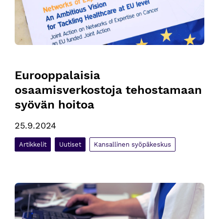
Eurooppalaisia 
osaamisverkostoja tehostamaan 
syövän hoitoa
25.9.2024
Artikkelit
Uutiset
Kansallinen syöpäkeskus
Syövän laaturekisterin selvitystyö hyvässä vauhdissa