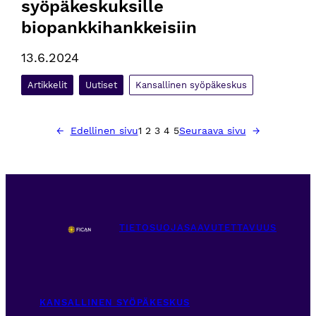
syöpäkeskuksille 
biopankkihankkeisiin
13.6.2024
Artikkelit
Uutiset
Kansallinen syöpäkeskus
←
Edellinen sivu
1
2
3
4
5
Seuraava sivu
→
TIETOSUOJA
SAAVUTETTAVUUS
KANSALLINEN SYÖPÄKESKUS