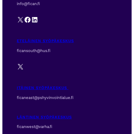
info@fican.fi
X
Facebook
LinkedIn
ETELÄINEN SYÖPÄKESKUS
ficansouth@hus.fi
X
ITÄINEN SYÖPÄKESKUS
ficaneast@pshyvinvointialue.fi
LÄNTINEN SYÖPÄKESKUS
ficanwest@varha.fi