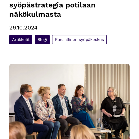
syöpästrategia potilaan 
näkökulmasta
29.10.2024
Artikkelit
Blogi
Kansallinen syöpäkeskus
Kansallisessa syöpäfoorumissa keskusteltiin syöpästrategia