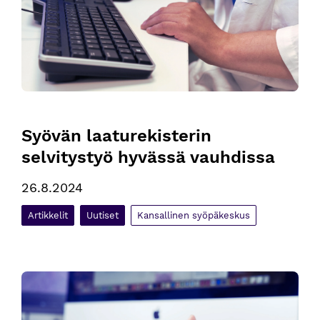
Syövän laaturekisterin 
selvitystyö hyvässä vauhdissa
26.8.2024
Artikkelit
Uutiset
Kansallinen syöpäkeskus
Syöpästrategiatyö etenee – päätavoitteet ohjaavat syksyllä 