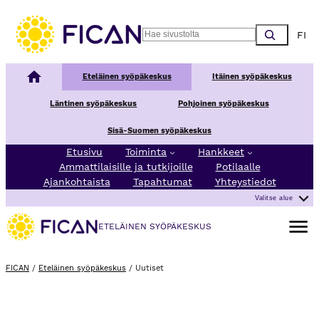
Choos
Search
Kansallinen syöpäkeskus
Eteläinen syöpäkeskus
Itäinen syöpäkeskus
Läntinen syöpäkeskus
Pohjoinen syöpäkeskus
Sisä-Suomen syöpäkeskus
Etusivu
Toiminta
Hankkeet
Ammattilaisille ja tutkijoille
Potilaalle
Ajankohtaista
Tapahtumat
Yhteystiedot
Valitse alue
Avaa va
ETELÄINEN SYÖPÄKESKUS
FICAN
/
Eteläinen syöpäkeskus
/
Uutiset