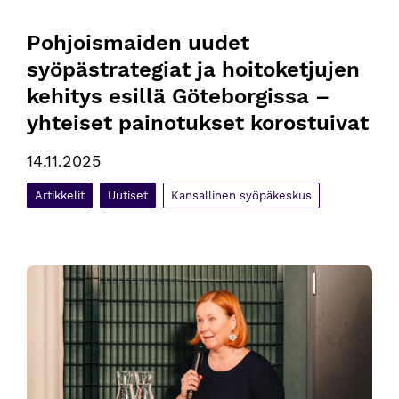
Pohjoismaiden uudet 
syöpästrategiat ja hoitoketjujen 
kehitys esillä Göteborgissa – 
yhteiset painotukset korostuivat
14.11.2025
Artikkelit
Uutiset
Kansallinen syöpäkeskus
Kansallisessa syöpäfoorumissa juhlittiin syöpästrategian val