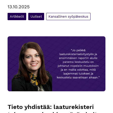
13.10.2025
Artikkelit
Uutiset
Kansallinen syöpäkeskus
Tieto yhdistää: laaturekisteri tukemassa keuhkosyövän hoit
Tieto yhdistää: laaturekisteri 