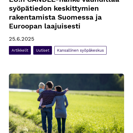
syöpätiedon keskittymien 
rakentamista Suomessa ja 
Euroopan laajuisesti
25.6.2025
Artikkelit
Uutiset
Kansallinen syöpäkeskus
Kansallisen syöpästrategian luonnos on kommentoitavana O