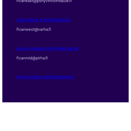
ficaneast@pshyvinvointialue.fi
LÄNTINEN SYÖPÄKESKUS
ficanwest@varha.fi
SISÄ-SUOMEN SYÖPÄKESKUS
ficanmid@pirha.fi
POHJOINEN SYÖPÄKESKUS