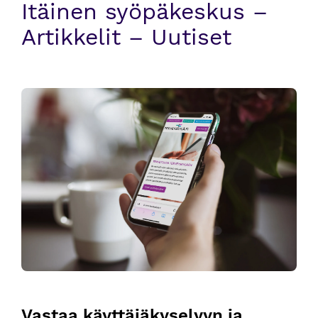
Itäinen syöpäkeskus –
Artikkelit – Uutiset
Vastaa käyttäjäkyselyyn ja osallistu Syöpätalon kehittämisee
Vastaa käyttäjäkyselyyn ja 