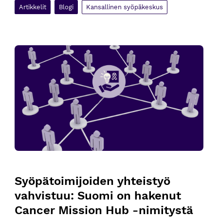
Artikkelit
Blogi
Kansallinen syöpäkeskus
Syöpätoimijoiden yhteistyö vahvistuu: Suomi on hakenut Ca
Syöpätoimijoiden yhteistyö 
vahvistuu: Suomi on hakenut 
Cancer Mission Hub -nimitystä