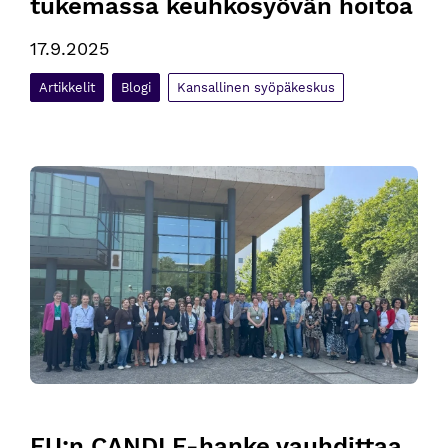
tukemassa keuhkosyövän hoitoa
17.9.2025
Artikkelit
Blogi
Kansallinen syöpäkeskus
EU:n CANDLE-hanke vauhdittaa syöpätiedon keskittymien ra
EU:n CANDLE-hanke vauhdittaa 