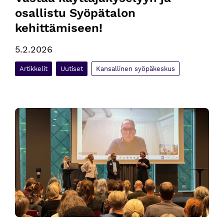
osallistu Syöpätalon 
kehittämiseen!
5.2.2026
Artikkelit
Uutiset
Kansallinen syöpäkeskus
Pohjoismaiden uudet syöpästrategiat ja hoitoketjujen kehitys