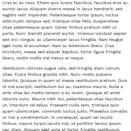
Cras ac ex risus. Etiam quis turpis faucibus, faucibus eros ac,
auctor lacus. Aliquam viverra massa in lacus hendrerit, sed
sagittis velit imperdiet. Pellentesque tortor ipsum, luctus
sollicitudin tempus sed, tristique vitae felis. Suspendisse
vitae pellentesque quam. Donec finibus pretium nibh ut
porta. Nunc blandit placerat auctor. Vivamus volutpat sapien
sed orci congue, ac ullamcorper lacus fringilla. Nam feugiat
eget nulla id accumsan. Nam ac bibendum libero. Cras
tincidunt, massa sed aliquet dapibus, tortor ligula fringilla
libero, mollis mollis nisl metus at neque.
Vestibulum ultricies augue odio, sed fringilla diam rutrum
vitae. Fusce finibus gravida nibh. Nunc mollis posuere
lobortis. Quisque in quam at massa vestibulum pretium. Duis
id nisl suscipit, vestibulum dui ac, maximus mauris. Nulla a
ante vitae leo mattis tempor a eu lorem. Quisque sit amet
lobortis nunc. Mauris nibh dui, pellentesque vitae faucibus
ut, interdum vel tellus. Praesent nulla sem, tristique quis
quam ullamcorper, commodo luctus justo. Phasellus convallis
ut nisi a condimentum. In consequat, quam vel iaculis
finibus, mauris turpis iaculis nisi, id porttitor lectus ipsum
nec diam. Aliquam eget ante et tortor fringilla vestibulum.