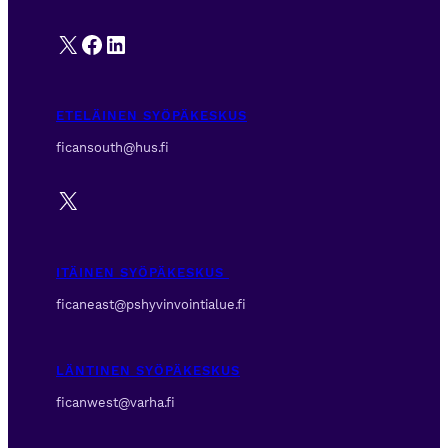
X
Facebook
LinkedIn
ETELÄINEN SYÖPÄKESKUS
ficansouth@hus.fi
X
ITÄINEN SYÖPÄKESKUS
ficaneast@pshyvinvointialue.fi
LÄNTINEN SYÖPÄKESKUS
ficanwest@varha.fi