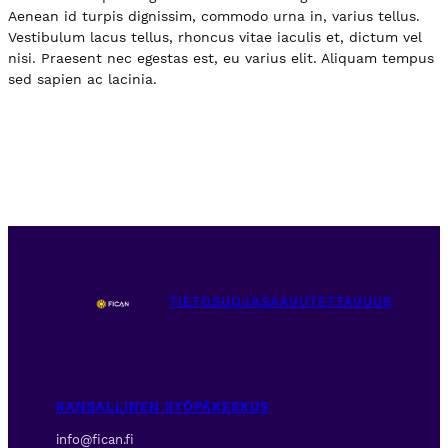
Aenean id turpis dignissim, commodo urna in, varius tellus.
Vestibulum lacus tellus, rhoncus vitae iaculis et, dictum vel
nisi. Praesent nec egestas est, eu varius elit. Aliquam tempus
sed sapien ac lacinia.
TIETOSUOJA
SAAVUTETTAVUUS
KANSALLINEN SYÖPÄKESKUS
info@fican.fi