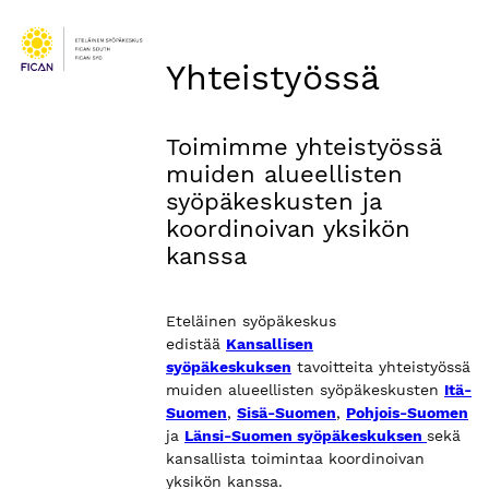
Yhteistyössä
Toimimme yhteistyössä
muiden alueellisten
syöpäkeskusten ja
koordinoivan yksikön
kanssa
Eteläinen syöpäkeskus
edistää
Kansallisen
syöpäkeskuksen
tavoitteita yhteistyössä
muiden alueellisten syöpäkeskusten
Itä-
Suomen
,
Sisä-Suomen
,
Pohjois-Suomen
ja
Länsi-Suomen syöpäkeskuksen
sekä
kansallista toimintaa koordinoivan
yksikön kanssa.