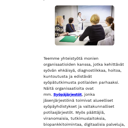
Teemme yhteistyötä monien
organisaatioiden kanssa, jotka kehittävät
syövän ehkäisyä, diagnostiikkaa, hoitoa,
kuntoutusta ja edistävät
syöpätutkimusta potilaiden parhaaksi.
Näitä organisaatioita ovat
mm.
Syöpäjärjestöt
, jonka
jäsenjärjestöinä toimivat alueelliset
syöpäyhdistykset ja valtakunnalliset
potilasjärjestöt. Myös päättäjiä,
viranomaisia, tutkimuslaitoksia,
biopankkitoimintaa, digitaalisia palveluja,