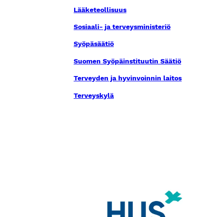
Lääketeollisuus
Sosiaali- ja terveysministeriö
Syöpäsäätiö
Suomen Syöpäinstituutin Säätiö
Terveyden ja hyvinvoinnin laitos
Terveyskylä