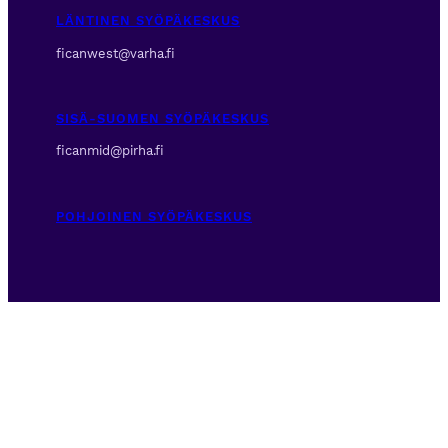
LÄNTINEN SYÖPÄKESKUS
ficanwest@varha.fi
SISÄ-SUOMEN SYÖPÄKESKUS
ficanmid@pirha.fi
POHJOINEN SYÖPÄKESKUS