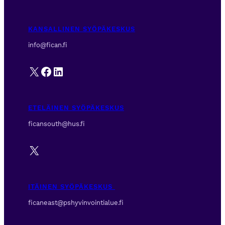
KANSALLINEN SYÖPÄKESKUS
info@fican.fi
X
Facebook
LinkedIn
ETELÄINEN SYÖPÄKESKUS
ficansouth@hus.fi
X
ITÄINEN SYÖPÄKESKUS
ficaneast@pshyvinvointialue.fi