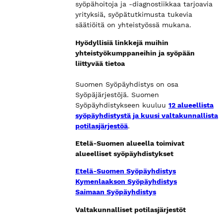
syöpähoitoja ja -diagnostiikkaa tarjoavia
yrityksiä, syöpätutkimusta tukevia
säätiöitä on yhteistyössä mukana.
Hyödyllisiä linkkejä muihin
yhteistyökumppaneihin ja syöpään
liittyvää tietoa
Suomen Syöpäyhdistys on osa
Syöpäjärjestöjä. Suomen
Syöpäyhdistykseen kuuluu
12 alueellista
syöpäyhdistystä ja kuusi valtakunnallista
potilasjärjestöä
.
Etelä-Suomen alueella toimivat
alueelliset syöpäyhdistykset
Etelä-Suomen Syöpäyhdistys
Kymenlaakson Syöpäyhdistys
Saimaan Syöpäyhdistys
Valtakunnalliset potilasjärjestöt