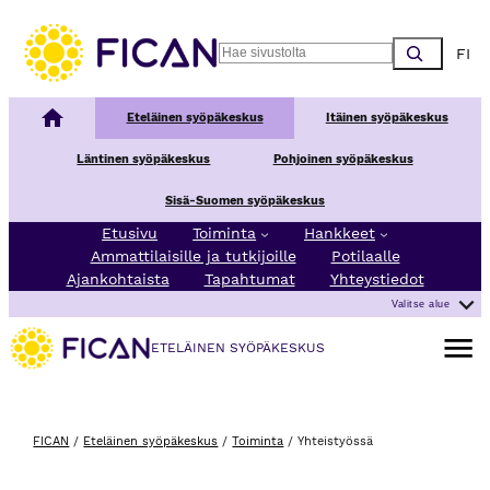
Siirry sisältöön
Choos
Search
Kansallinen syöpäkeskus
Eteläinen syöpäkeskus
Itäinen syöpäkeskus
Läntinen syöpäkeskus
Pohjoinen syöpäkeskus
Sisä-Suomen syöpäkeskus
Etusivu
Toiminta
Hankkeet
Ammattilaisille ja tutkijoille
Potilaalle
Ajankohtaista
Tapahtumat
Yhteystiedot
Valitse alue
Avaa va
ETELÄINEN SYÖPÄKESKUS
FICAN
/
Eteläinen syöpäkeskus
/
Toiminta
/
Yhteistyössä