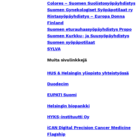
Colores – Suomen Suolistosyöpäyhdistys
Suomen Gynekologiset Syöpäpotilaat ry
Rintasyöpäyhdistys – Europa Donna
Finland
Suomen eturauhassyöpäyhdistys Propo
Suomen Kurkku- ja Suusyöpäyhdistys
Suomen syöpäpotilaat
SYLVA
Muita sivulinkkejä
HUS & Helsingin yliopisto yhteistyössä
Duodecim
EUPATI Suomi
Helsingin biopankki
HYKS-instituutti Oy
iCAN Digital Precision Cancer Medicine
Flagship