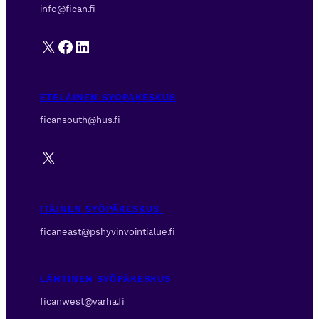
info@fican.fi
X
Facebook
LinkedIn
ETELÄINEN SYÖPÄKESKUS
ficansouth@hus.fi
X
ITÄINEN SYÖPÄKESKUS
ficaneast@pshyvinvointialue.fi
LÄNTINEN SYÖPÄKESKUS
ficanwest@varha.fi