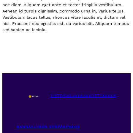
nec diam. Aliquam eget ante et tortor fringilla vestibulum.
Aenean id turpis dignissim, commodo urna in, varius tellus.
Vestibulum lacus tellus, rhoncus vitae iaculis et, dictum vel
nisi. Praesent nec egestas est, eu varius elit. Aliquam tempus
sed sapien ac lacinia.
TIETOSUOJA
SAAVUTETTAVUUS
KANSALLINEN SYÖPÄKESKUS