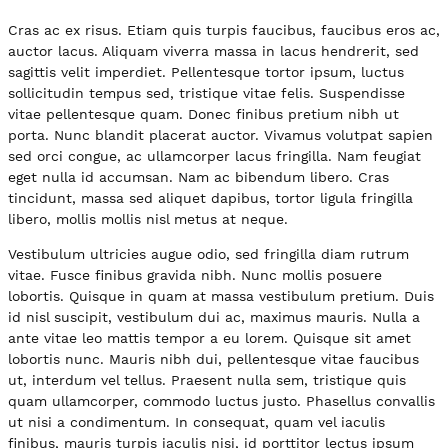
Cras ac ex risus. Etiam quis turpis faucibus, faucibus eros ac,
auctor lacus. Aliquam viverra massa in lacus hendrerit, sed
sagittis velit imperdiet. Pellentesque tortor ipsum, luctus
sollicitudin tempus sed, tristique vitae felis. Suspendisse
vitae pellentesque quam. Donec finibus pretium nibh ut
porta. Nunc blandit placerat auctor. Vivamus volutpat sapien
sed orci congue, ac ullamcorper lacus fringilla. Nam feugiat
eget nulla id accumsan. Nam ac bibendum libero. Cras
tincidunt, massa sed aliquet dapibus, tortor ligula fringilla
libero, mollis mollis nisl metus at neque.
Vestibulum ultricies augue odio, sed fringilla diam rutrum
vitae. Fusce finibus gravida nibh. Nunc mollis posuere
lobortis. Quisque in quam at massa vestibulum pretium. Duis
id nisl suscipit, vestibulum dui ac, maximus mauris. Nulla a
ante vitae leo mattis tempor a eu lorem. Quisque sit amet
lobortis nunc. Mauris nibh dui, pellentesque vitae faucibus
ut, interdum vel tellus. Praesent nulla sem, tristique quis
quam ullamcorper, commodo luctus justo. Phasellus convallis
ut nisi a condimentum. In consequat, quam vel iaculis
finibus, mauris turpis iaculis nisi, id porttitor lectus ipsum