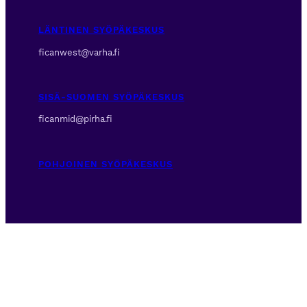
LÄNTINEN SYÖPÄKESKUS
ficanwest@varha.fi
SISÄ-SUOMEN SYÖPÄKESKUS
ficanmid@pirha.fi
POHJOINEN SYÖPÄKESKUS