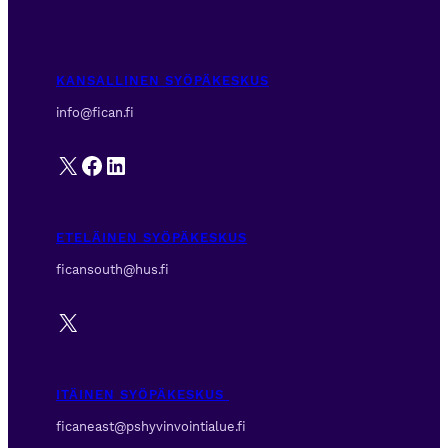
KANSALLINEN SYÖPÄKESKUS
info@fican.fi
X
Facebook
LinkedIn
ETELÄINEN SYÖPÄKESKUS
ficansouth@hus.fi
X
ITÄINEN SYÖPÄKESKUS
ficaneast@pshyvinvointialue.fi