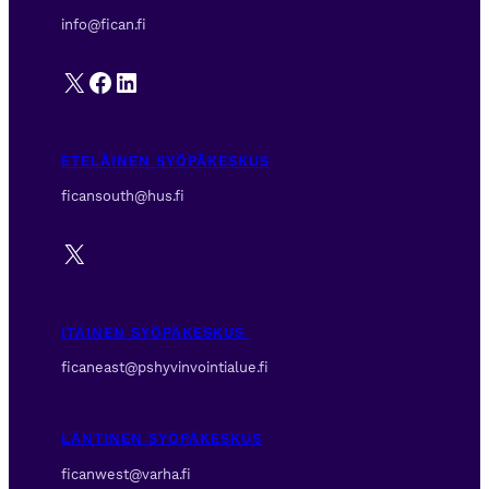
info@fican.fi
X
Facebook
LinkedIn
ETELÄINEN SYÖPÄKESKUS
ficansouth@hus.fi
X
ITÄINEN SYÖPÄKESKUS
ficaneast@pshyvinvointialue.fi
LÄNTINEN SYÖPÄKESKUS
ficanwest@varha.fi