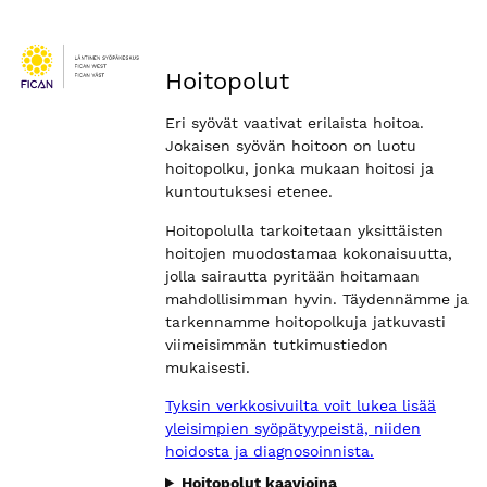
Hoitopolut
Eri syövät vaativat erilaista hoitoa.
Jokaisen syövän hoitoon on luotu
hoitopolku, jonka mukaan hoitosi ja
kuntoutuksesi etenee.
Hoitopolulla tarkoitetaan yksittäisten
hoitojen muodostamaa kokonaisuutta,
jolla sairautta pyritään hoitamaan
mahdollisimman hyvin. Täydennämme ja
tarkennamme hoitopolkuja jatkuvasti
viimeisimmän tutkimustiedon
mukaisesti.
Tyksin verkkosivuilta voit lukea lisää
yleisimpien syöpätyypeistä, niiden
hoidosta ja diagnosoinnista.
Hoitopolut kaavioina