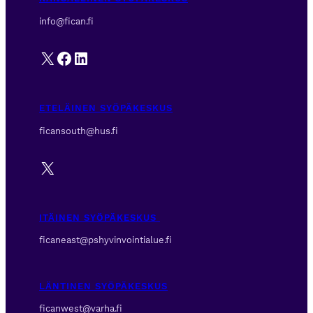
info@fican.fi
X
Facebook
LinkedIn
ETELÄINEN SYÖPÄKESKUS
ficansouth@hus.fi
X
ITÄINEN SYÖPÄKESKUS
ficaneast@pshyvinvointialue.fi
LÄNTINEN SYÖPÄKESKUS
ficanwest@varha.fi