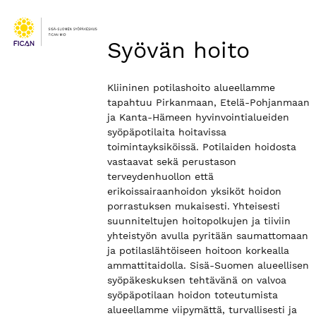
Syövän hoito
Kliininen potilashoito alueellamme
tapahtuu Pirkanmaan, Etelä-Pohjanmaan
ja Kanta-Hämeen hyvinvointialueiden
syöpäpotilaita hoitavissa
toimintayksiköissä. Potilaiden hoidosta
vastaavat sekä perustason
terveydenhuollon että
erikoissairaanhoidon yksiköt hoidon
porrastuksen mukaisesti. Yhteisesti
suunniteltujen hoitopolkujen ja tiiviin
yhteistyön avulla pyritään saumattomaan
ja potilaslähtöiseen hoitoon korkealla
ammattitaidolla. Sisä-Suomen alueellisen
syöpäkeskuksen tehtävänä on valvoa
syöpäpotilaan hoidon toteutumista
alueellamme viipymättä, turvallisesti ja