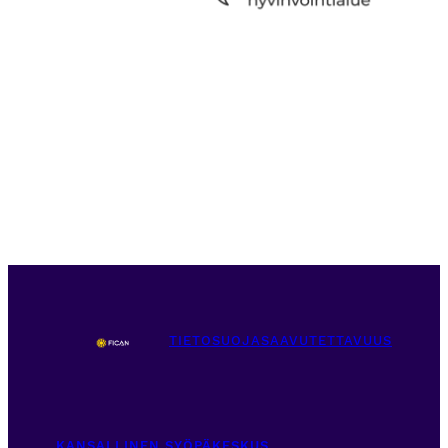
TIETOSUOJA
SAAVUTETTAVUUS
KANSALLINEN SYÖPÄKESKUS