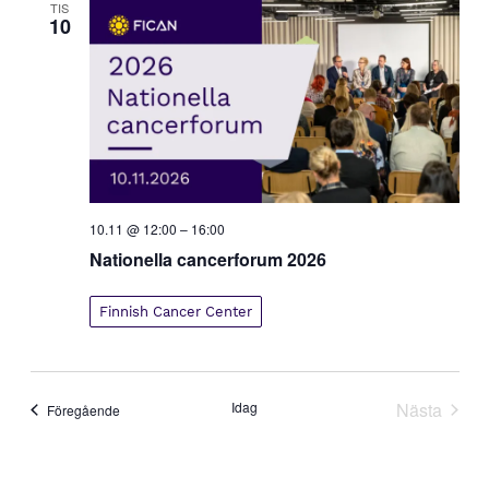
e
TIS
10
w
s
N
a
v
i
g
a
10.11 @ 12:00
–
16:00
t
Nationella cancerforum 2026
i
o
Finnish Cancer Center
n
Idag
Nästa
Evenemang
Föregående
Evenem