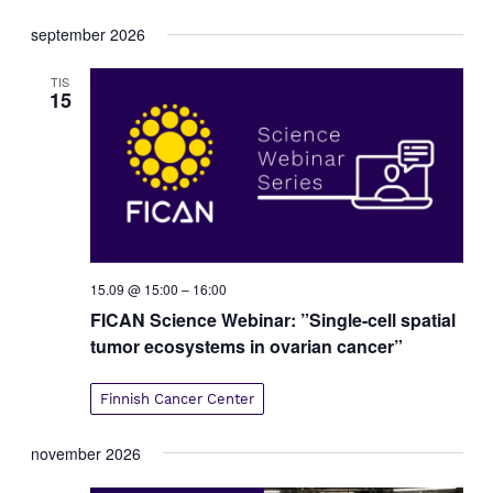
e
n
Välj
n
september 2026
e
datum.
e
m
m
TIS
a
15
n
a
g
n
v
g
y
S
n
e
a
v
a
i
r
15.09 @ 15:00
–
16:00
g
c
e
FICAN Science Webinar: ”Single-cell spatial
h
r
tumor ecosystems in ovarian cancer”
a
i
n
n
Finnish Cancer Center
g
d
V
november 2026
i