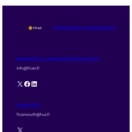
DATASKYDD
TILLGÄNGLIGHET
NATIONELLA CANCERCENTRUM FICAN
info@fican.fi
X
Facebook
LinkedIn
FICAN SYD
ficansouth@hus.fi
X