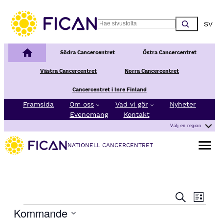
Choos
Search
Nationellt Cancercentrum
Södra Cancercentret
Östra Cancercentret
Västra Cancercentret
Norra Cancercentret
Cancercentret i Inre Finland
Framsida
Om oss
Vad vi gör
Nyheter
Evenemang
Kontakt
Välj en region
Öppna 
NATIONELL CANCERCENTRET
E
E
Sök
Lista
v
v
Evenemang
Kommande
e