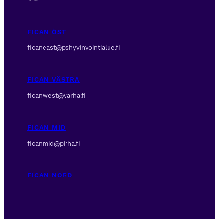
FICAN ÖST
ficaneast@pshyvinvointialue.fi
FICAN VÄSTRA
ficanwest@varha.fi
FICAN MID
ficanmid@pirha.fi
FICAN NORD