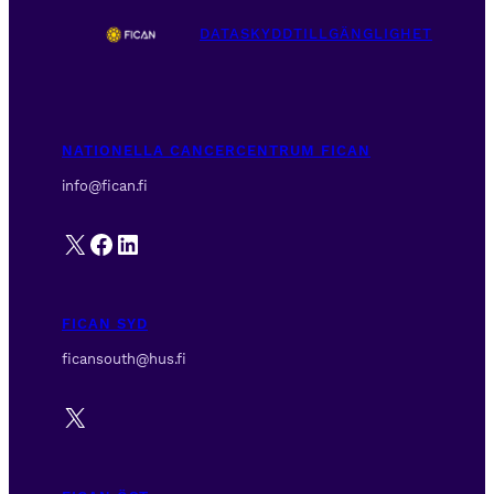
DATASKYDD
TILLGÄNGLIGHET
NATIONELLA CANCERCENTRUM FICAN
info@fican.fi
X
Facebook
LinkedIn
FICAN SYD
ficansouth@hus.fi
X