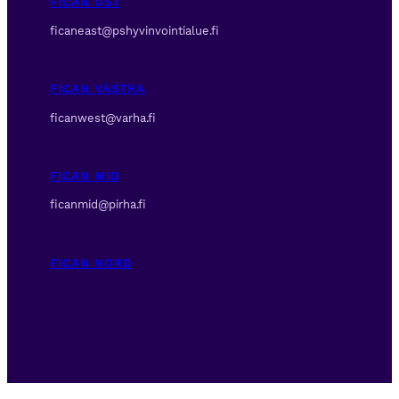
FICAN ÖST
ficaneast@pshyvinvointialue.fi
FICAN VÄSTRA
ficanwest@varha.fi
FICAN MID
ficanmid@pirha.fi
FICAN NORD