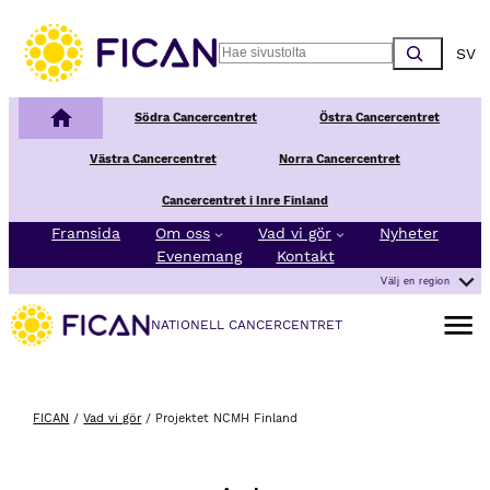
Hoppa till innehåll
Choos
Search
Nationellt Cancercentrum
Södra Cancercentret
Östra Cancercentret
Västra Cancercentret
Norra Cancercentret
Cancercentret i Inre Finland
Framsida
Om oss
Vad vi gör
Nyheter
Evenemang
Kontakt
Välj en region
Öppna 
NATIONELL CANCERCENTRET
FICAN
/
Vad vi gör
/
Projektet NCMH Finland