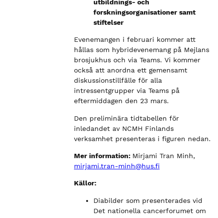
utbildnings- och
forskningsorganisationer samt
stiftelser
Evenemangen i februari kommer att
hållas som hybridevenemang på Mejlans
brosjukhus och via Teams. Vi kommer
också att anordna ett gemensamt
diskussionstillfälle för alla
intressentgrupper via Teams på
eftermiddagen den 23 mars.
Den preliminära tidtabellen för
inledandet av NCMH Finlands
verksamhet presenteras i figuren nedan.
Mer information:
Mirjami Tran Minh,
mirjami.tran-minh@hus.fi
Källor:
Diabilder som presenterades vid
Det nationella cancerforumet om