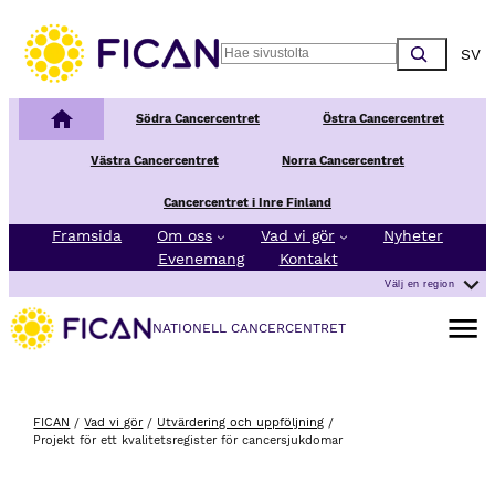
Hoppa till innehåll
Choos
Search
Nationellt Cancercentrum
Södra Cancercentret
Östra Cancercentret
Västra Cancercentret
Norra Cancercentret
Cancercentret i Inre Finland
Framsida
Om oss
Vad vi gör
Nyheter
Evenemang
Kontakt
Välj en region
Öppna 
NATIONELL CANCERCENTRET
FICAN
/
Vad vi gör
/
Utvärdering och uppföljning
/
Projekt för ett kvalitetsregister för cancersjukdomar