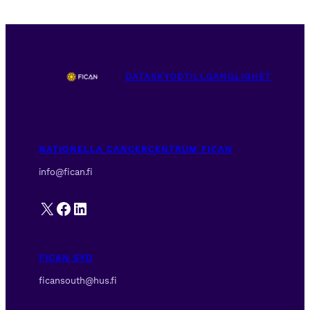
DATASKYDD
TILLGÄNGLIGHET
NATIONELLA CANCERCENTRUM FICAN
info@fican.fi
X
Facebook
LinkedIn
FICAN SYD
ficansouth@hus.fi