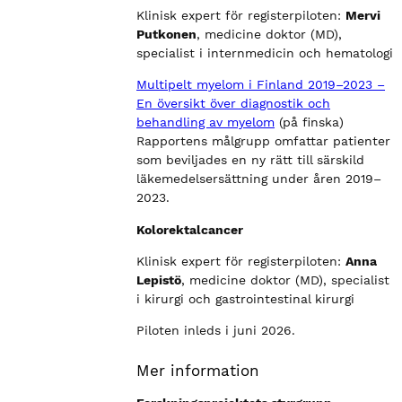
Klinisk expert för registerpiloten:
Mervi
Putkonen
, medicine doktor (MD),
specialist i internmedicin och hematologi
Multipelt myelom i Finland 2019–2023 –
En översikt över diagnostik och
behandling av myelom
(på finska)
Rapportens målgrupp omfattar patienter
som beviljades en ny rätt till särskild
läkemedelsersättning under åren 2019–
2023.
Kolorektalcancer
Klinisk expert för registerpiloten:
Anna
Lepistö
, medicine doktor (MD), specialist
i kirurgi och gastrointestinal kirurgi
Piloten inleds i juni 2026.
Mer information