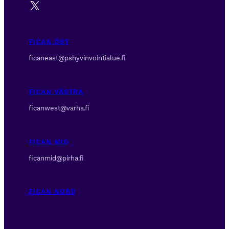
X
FICAN ÖST
ficaneast@pshyvinvointialue.fi
FICAN VÄSTRA
ficanwest@varha.fi
FICAN MID
ficanmid@pirha.fi
FICAN NORD