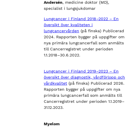
Andersén
, medicine doktor (MD),
specialist i lungsjukdomar
Lungcancer i Finland 2018–2022 – En
översikt över kvaliteten i
lungcancervården
(på finska) Publicerad
2024. Rapporten bygger på uppgifter om
nya primära lungcancerfall som anmälts
till Cancerregistret under perioden
1.1.2018–30.6.2022.
Lungcancer i Finland 2019–2023 – En
översikt över diagnostik, vårdförlopp och
vårdkvalitet
(på finska) Publicerad 2026.
Rapporten bygger på uppgifter om nya
primära lungcancerfall som anmälts till
Cancerregistret under perioden 1.1.2019–
31.12.2023.
Myelom