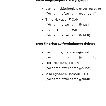
Forskningsprojektets styrgrupp
Janne Pitkäniemi, Cancerregistret
(fö
rnamn.efternamn@cancer.fi
)
Timo Nykopp, FICAN
(fö
rnamn.efternamn@hus.fi
)
Jonna Salonen, THL
(fö
rnamn.efternamn@thl.fi
)
Koordinering av forskningsprojektet
Jenni Lilja, Cancerregistret
(fö
rnamn.efternamn@cancer.fi
)
Outi Nikunen, FICAN
(fö
rnamn.efternamn@hus.fi
)
Miia Ryhänen-Tompuri, THL
(fö
rnamn.efternamn@thl.fi
)