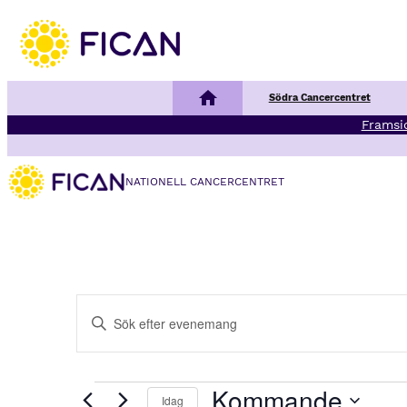
Nationellt Cancercentrum
Södra Cancercentret
Framsi
NATIONELL CANCERCENTRET
E
Ange
v
nyckelord.
Sök
e
efter
Evenemang
Kommande
Idag
Evenemang