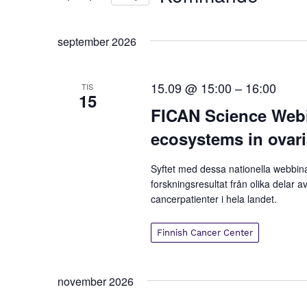
n
efter
Välj
e
nyckelord.
datum.
september 2026
m
a
15.09 @ 15:00
–
16:00
TIS
n
15
FICAN Science Webin
g
ecosystems in ovar
S
e
Syftet med dessa nationella webbina
forskningsresultat från olika delar a
a
cancerpatienter i hela landet.
r
Finnish Cancer Center
c
h
november 2026
a