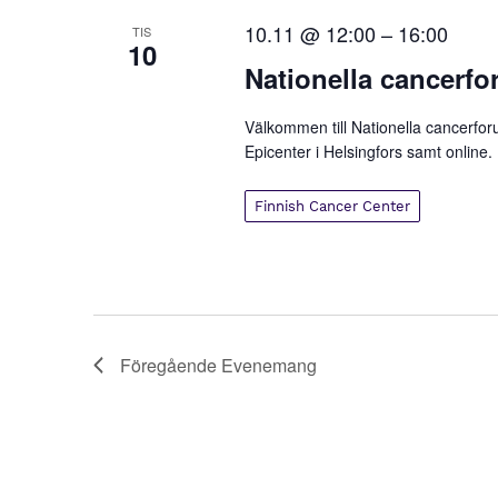
n
10.11 @ 12:00
–
16:00
TIS
10
d
Nationella cancerf
V
Välkommen till Nationella cancerf
i
Epicenter i Helsingfors samt online.
e
Finnish Cancer Center
w
s
N
a
Föregående
Evenemang
v
i
g