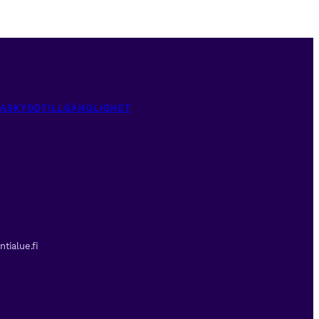
TASKYDD
TILLGÄNGLIGHET
tialue.fi