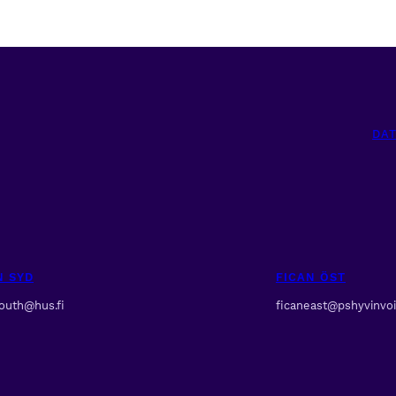
DA
N SYD
FICAN ÖST
south@hus.fi
ficaneast@pshyvinvoin