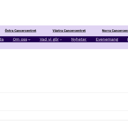
Östra Cancercentret
Västra Cancercentret
Norra Cancercen
da
Om oss
Vad vi gör
Nyheter
Evenemang