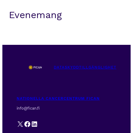
Evenemang
DATASKYDD
TILLGÄNGLIGHET
NATIONELLA CANCERCENTRUM FICAN
info@fican.fi
X
Facebook
LinkedIn