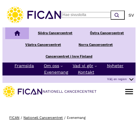
Choos
Search
Nationellt Cancercentrum
Södra Cancercentret
Östra Cancercentret
Västra Cancercentret
Norra Cancercentret
Cancercentret i Inre Finland
Framsida
Om oss
Vad vi gör
Nyheter
Evenemang
Kontakt
Välj en region
Öppna 
NATIONELL CANCERCENTRET
FICAN
/
Nationell Cancercentret
/
Evenemang