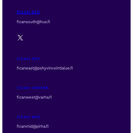
FICAN SYD
ficansouth@hus.fi
X
FICAN ÖST
ficaneast@pshyvinvointialue.fi
FICAN VÄSTRA
ficanwest@varha.fi
FICAN MID
ficanmid@pirha.fi