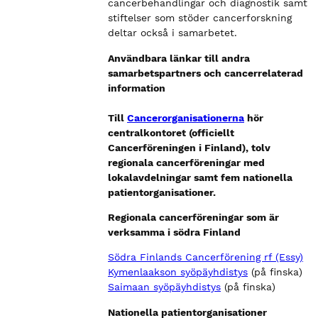
cancerbehandlingar och diagnostik samt
stiftelser som stöder cancerforskning
deltar också i samarbetet.
Användbara länkar till andra
samarbetspartners och cancerrelaterad
information
Till
Cancerorganisationerna
hör
centralkontoret (officiellt
Cancerföreningen i Finland), tolv
regionala cancerföreningar med
lokalavdelningar samt fem nationella
patientorganisationer.
Regionala cancerföreningar som är
verksamma i södra Finland
Södra Finlands Cancerförening rf (Essy)
Kymenlaakson syöpäyhdistys
(på finska)
Saimaan syöpäyhdistys
(på finska)
Nationella patientorganisationer