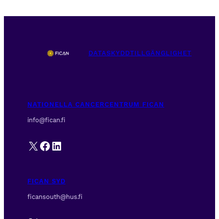
DATASKYDD
TILLGÄNGLIGHET
NATIONELLA CANCERCENTRUM FICAN
info@fican.fi
X
Facebook
LinkedIn
FICAN SYD
ficansouth@hus.fi