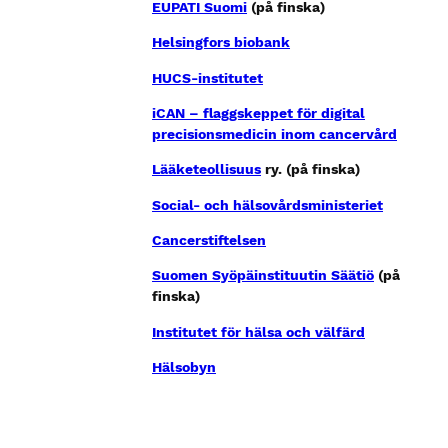
EUPATI Suomi
(på finska)
Helsingfors biobank
HUCS-institutet
iCAN – flaggskeppet för digital
precisionsmedicin inom cancervård
Lääketeollisuus
ry. (på finska)
Social- och hälsovårdsministeriet
Cancerstiftelsen
Suomen Syöpäinstituutin Säätiö
(på
finska)
Institutet för hälsa och välfärd
Hälsobyn