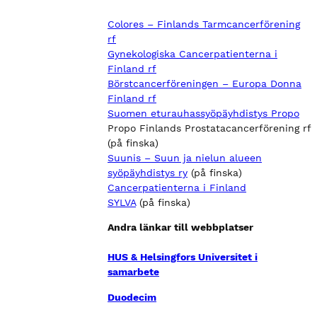
Colores – Finlands Tarmcancerförening
rf
Gynekologiska Cancerpatienterna i
Finland rf
Börstcancerföreningen – Europa Donna
Finland rf
Suomen eturauhassyöpäyhdistys Propo
Propo Finlands Prostatacancerförening rf
(på finska)
Suunis – Suun ja nielun alueen
syöpäyhdistys ry
(på finska)
Cancerpatienterna i Finland
SYLVA
(på finska)
Andra länkar till webbplatser
HUS & Helsingfors Universitet i
samarbete
Duodecim