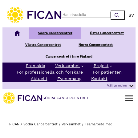
Hoppa till innehåll
Choos
Search
Nationellt Cancercentrum
Södra Cancercentret
Östra Cancercentret
Västra Cancercentret
Norra Cancercentret
Cancercentret i Inre Finland
Framsida
Verksamhet
Projekt
För professionella och forskare
För patienten
Aktuellt
Evenemang
Kontakt
Välj en region
Öppna 
SÖDRA CANCERCENTRET
FICAN
/
Södra Cancercentret
/
Verksamhet
/
I samarbete med