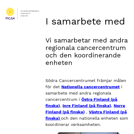
I samarbete med
Vi samarbetar med andra
regionala cancercentrum
och den koordinerande
enheten
Södra Cancercentrumet främjar målen
för det
Nationella cancercentrumet
i
samarbete med andra regionala
cancercentrum i
Östra Finland (på
finska)
,
Inre Finland (på finska)
,
Norra
Finland (på finska)
,
Västra Finland (på
finska)
och den nationella enheten som
koordinerar verksamheten.