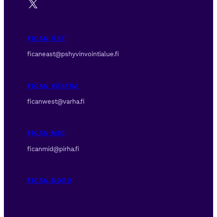
X
FICAN ÖST
ficaneast@pshyvinvointialue.fi
FICAN VÄSTRA
ficanwest@varha.fi
FICAN MID
ficanmid@pirha.fi
FICAN NORD