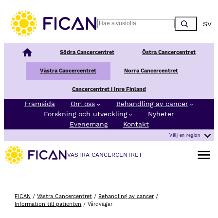
Hoppa till innehåll
Choos
Search
Nationellt Cancercentrum
Södra Cancercentret
Östra Cancercentret
Västra Cancercentret
Norra Cancercentret
Cancercentret i Inre Finland
Framsida
Om oss
Behandling av cancer
Forskning och utveckling
Nyheter
Evenemang
Kontakt
Välj en region
Öppna 
VÄSTRA CANCERCENTRET
FICAN
/
Västra Cancercentret
/
Behandling av cancer
/
Information till patienten
/
Vårdvägar