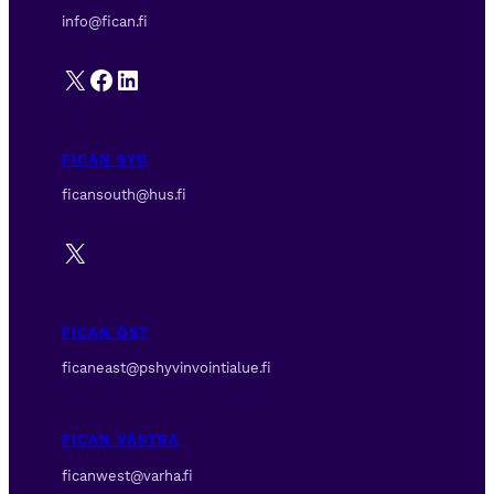
info@fican.fi
X
Facebook
LinkedIn
FICAN SYD
ficansouth@hus.fi
X
FICAN ÖST
ficaneast@pshyvinvointialue.fi
FICAN VÄSTRA
ficanwest@varha.fi