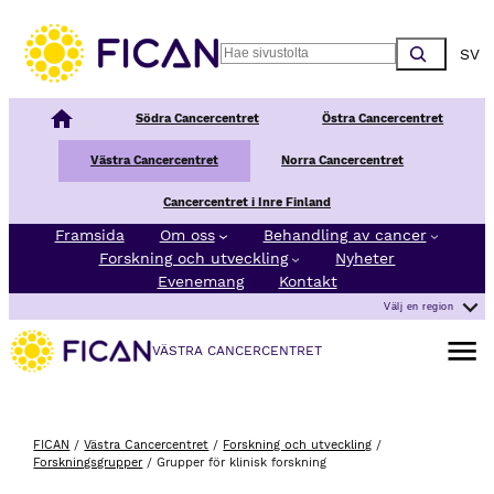
Hoppa till innehåll
Choos
Search
Nationellt Cancercentrum
Södra Cancercentret
Östra Cancercentret
Västra Cancercentret
Norra Cancercentret
Cancercentret i Inre Finland
Framsida
Om oss
Behandling av cancer
Forskning och utveckling
Nyheter
Evenemang
Kontakt
Välj en region
Öppna 
VÄSTRA CANCERCENTRET
FICAN
/
Västra Cancercentret
/
Forskning och utveckling
/
Forskningsgrupper
/
Grupper för klinisk forskning