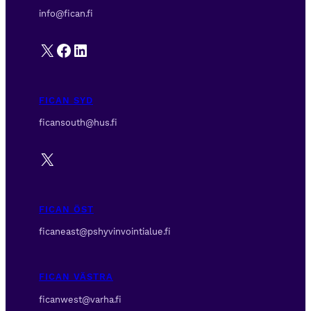
info@fican.fi
X
Facebook
LinkedIn
FICAN SYD
ficansouth@hus.fi
X
FICAN ÖST
ficaneast@pshyvinvointialue.fi
FICAN VÄSTRA
ficanwest@varha.fi