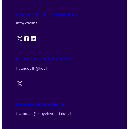
KANSALLINEN SYÖPÄKESKUS
info@fican.fi
X
Facebook
LinkedIn
ETELÄINEN SYÖPÄKESKUS
ficansouth@hus.fi
X
ITÄINEN SYÖPÄKESKUS
ficaneast@pshyvinvointialue.fi