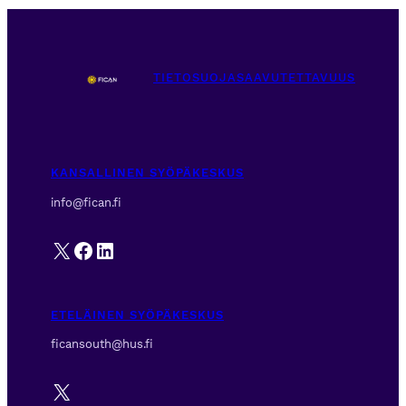
TIETOSUOJA
SAAVUTETTAVUUS
KANSALLINEN SYÖPÄKESKUS
info@fican.fi
X
Facebook
LinkedIn
ETELÄINEN SYÖPÄKESKUS
ficansouth@hus.fi
X