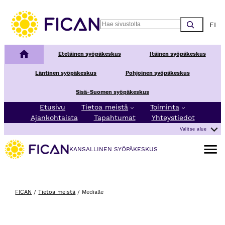
Siirry sisältöön
Choos
Search
Kansallinen syöpäkeskus
Eteläinen syöpäkeskus
Itäinen syöpäkeskus
Läntinen syöpäkeskus
Pohjoinen syöpäkeskus
Sisä-Suomen syöpäkeskus
Etusivu
Tietoa meistä
Toiminta
Ajankohtaista
Tapahtumat
Yhteystiedot
Valitse alue
Avaa va
KANSALLINEN SYÖPÄKESKUS
FICAN
/
Tietoa meistä
/
Medialle