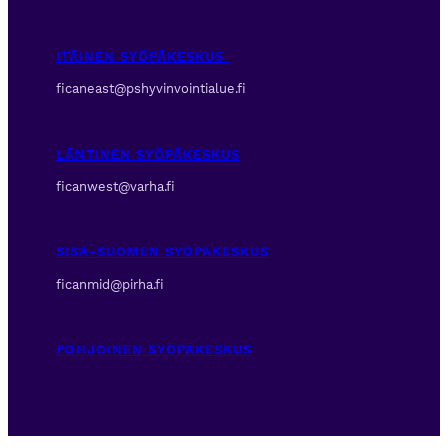
ITÄINEN SYÖPÄKESKUS
ficaneast@pshyvinvointialue.fi
LÄNTINEN SYÖPÄKESKUS
ficanwest@varha.fi
SISÄ-SUOMEN SYÖPÄKESKUS
ficanmid@pirha.fi
POHJOINEN SYÖPÄKESKUS