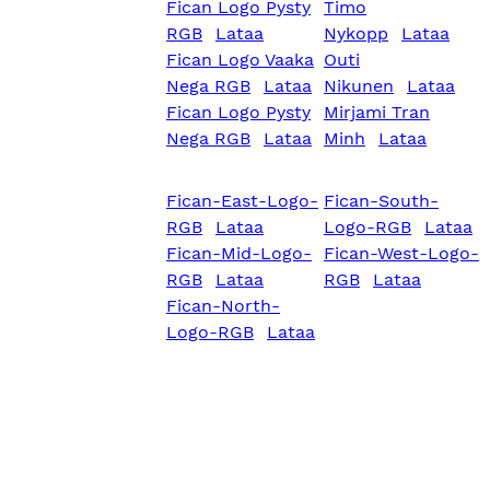
Fican Logo Pysty
Timo
RGB
Lataa
Nykopp
Lataa
Fican Logo Vaaka
Outi
Nega RGB
Lataa
Nikunen
Lataa
Fican Logo Pysty
Mirjami Tran
Nega RGB
Lataa
Minh
Lataa
Fican-East-Logo-
Fican-South-
RGB
Lataa
Logo-RGB
Lataa
Fican-Mid-Logo-
Fican-West-Logo-
RGB
Lataa
RGB
Lataa
Fican-North-
Logo-RGB
Lataa