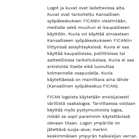
Logot ja kuvat ovat ladattavissa alta.
Kuvat ovat tarkoitettu Kansallisen
syöpäkeskuksen FICANin viestintään,
medialle sekä muuhun ei-kaupalliseen
käyttöön. Kuvia voi käyttää ainoastaan
Kansalliseen syöpäkeskukseen FICANiin
liittyvissä asiayhteyksissä. Kuvia ei saa
käyttää kaupallisissa, poliittisissa tai
aatteellisissa tarkoituksissa. Kuvia ei saa
arkistoida itselle eikä luovuttaa
kolmannelle osapuolelle. Kuvia
käytettäessä on mainittava aina lähde
(Kansallinen syöpäkeskus FICAN).
FICAN logoista käytetään ensisijaisesti
värillistä vaakalogoa. Tarvittaessa voidaan
käyttää myös pystymuotoista logoa,
mikäli se sopii paremmin käytettävissä
olevaan tilaan. Logon ympärille on
jätettävä suoja-alue; merkin
keskimmäisen ympyrän halkaisijan verran