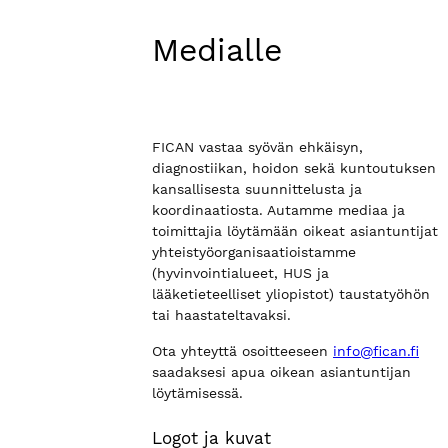
Medialle
FICAN vastaa syövän ehkäisyn,
diagnostiikan, hoidon sekä kuntoutuksen
kansallisesta suunnittelusta ja
koordinaatiosta. Autamme mediaa ja
toimittajia löytämään oikeat asiantuntijat
yhteistyöorganisaatioistamme
(hyvinvointialueet, HUS ja
lääketieteelliset yliopistot) taustatyöhön
tai haastateltavaksi.
Ota yhteyttä osoitteeseen
info@fican.fi
saadaksesi apua oikean asiantuntijan
löytämisessä.
Logot ja kuvat