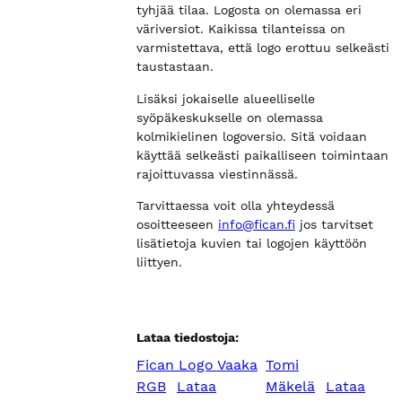
tyhjää tilaa. Logosta on olemassa eri
väriversiot. Kaikissa tilanteissa on
varmistettava, että logo erottuu selkeästi
taustastaan.
Lisäksi jokaiselle alueelliselle
syöpäkeskukselle on olemassa
kolmikielinen logoversio. Sitä voidaan
käyttää selkeästi paikalliseen toimintaan
rajoittuvassa viestinnässä.
Tarvittaessa voit olla yhteydessä
osoitteeseen
info@fican.fi
jos tarvitset
lisätietoja kuvien tai logojen käyttöön
liittyen.
Lataa tiedostoja:
Fican Logo Vaaka
Tomi
RGB
Lataa
Mäkelä
Lataa