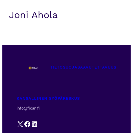
Joni Ahola
TIETOSUOJA
SAAVUTETTAVUUS
KANSALLINEN SYÖPÄKESKUS
info@fican.fi
X
Facebook
LinkedIn