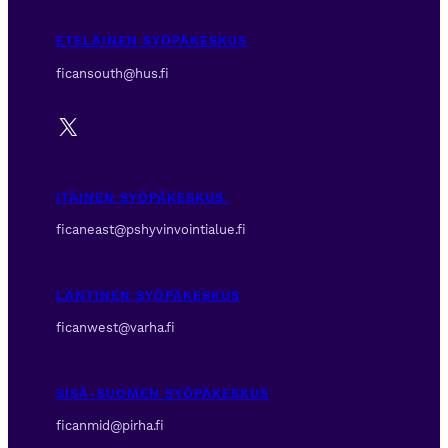
ETELÄINEN SYÖPÄKESKUS
ficansouth@hus.fi
X
ITÄINEN SYÖPÄKESKUS
ficaneast@pshyvinvointialue.fi
LÄNTINEN SYÖPÄKESKUS
ficanwest@varha.fi
SISÄ-SUOMEN SYÖPÄKESKUS
ficanmid@pirha.fi