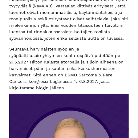
tyytyväisiä (ka=4,48). Vastaajat kiittivät erityisesti, että
luennot olivat moniammatillisia, käytännönläheisiä ja
monipuolisia sekä esitystavat olivat vaihtelevia, joka piti
mielenkiinnon yllä. Ensi vuoden tilaisuuteen toivottiin
luentoa tai rinnakkaissessiota hoitajien roolista
syövänhoidossa, joten ehkä sellaista uutta on luvassa.
Seuraava harvinaisten syöpien ja
syöpäalttiusoireyhtymien koulutuspäivä pidetään pe
21.5.2027 Hilton Kalastajatorpalla ja silloin aiheena on
harvinaiset pään ja kaulan sekä keskushermoston
kasvaimet. Sitä ennen on ESMO Sarcoma & Rare
Cancers-kongressi Luganossa 4.-6.3.2027, josta
kirjoitamme blogin jälleen.