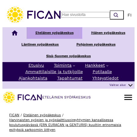
Siirry sisältöön
Choos
Search
Kansallinen syöpäkeskus
Eteläinen syöpäkeskus
Itäinen syöpäkeskus
Läntinen syöpäkeskus
Pohjoinen syöpäkeskus
Sisä-Suomen syöpäkeskus
Etusivu
Toiminta
Hankkeet
Ammattilaisille ja tutkijoille
Potilaalle
Ajankohtaista
Tapahtumat
Yhteystiedot
Valitse alue
Avaa va
ETELÄINEN SYÖPÄKESKUS
FICAN
/
Eteläinen syöpäkeskus
/
Harvinaisten syöpien ja syöpäalttiusoireyhtymien kansallisessa
koulutuspäivässä (ERN EURACAN ja GENTURIS) kuultiin erinomaisia
esityksiä sarkoomiin liittyen