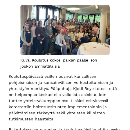
Kuva. Koulutus kokosi paikan päälle ison
joukon ammattilaisia.
Koulutuspäivässä esille nousivat kansallisen,
pohjoismaisen ja kansainvälisen verkostoitumisen ja
yhteistyön merkitys. Pääpuhuja Kjetil Boye totesi, että
on helpompaa keskustella vaikeista asioista, kun
tuntee yhteistyökumppaninsa. Lisäksi esityksessä
korostettiin hoitosuositusten implementoinnin ja
päivittämisen tärkeyttä sekä yhteisten kliinisten
tutkimusten haasteita.
Palautekyselyn perusteella koulutuspäivään oltiin hyvin