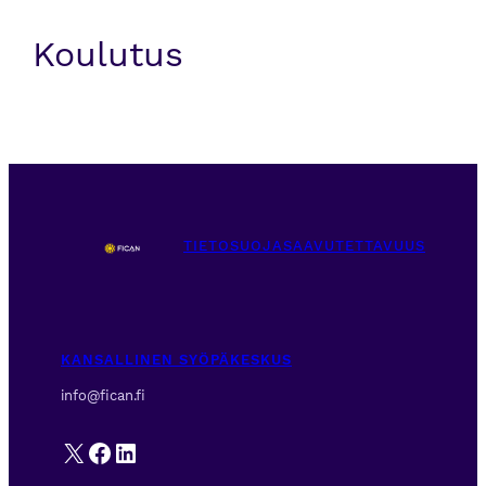
Koulutus
TIETOSUOJA
SAAVUTETTAVUUS
KANSALLINEN SYÖPÄKESKUS
info@fican.fi
X
Facebook
LinkedIn