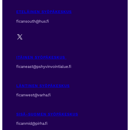
ETELÄINEN SYÖPÄKESKUS
ficansouth@hus.fi
X
ITÄINEN SYÖPÄKESKUS
ficaneast@pshyvinvointialue.fi
LÄNTINEN SYÖPÄKESKUS
ficanwest@varha.fi
SISÄ-SUOMEN SYÖPÄKESKUS
ficanmid@pirha.fi