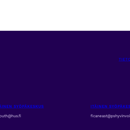
TIET
ÄINEN SYÖPÄKESKUS
ITÄINEN SYÖPÄK
south@hus.fi
ficaneast@pshyvinvoin