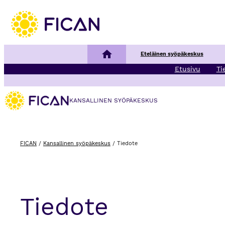
Kansallinen syöpäkeskus
Eteläinen syöpäkeskus
Etusivu
Ti
KANSALLINEN SYÖPÄKESKUS
FICAN
/
Kansallinen syöpäkeskus
/
Tiedote
Tiedote