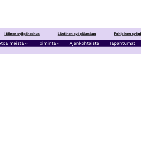
Itäinen syöpäkeskus
Läntinen syöpäkeskus
Pohjoinen syöp
etoa meistä
Toiminta
Ajankohtaista
Tapahtumat