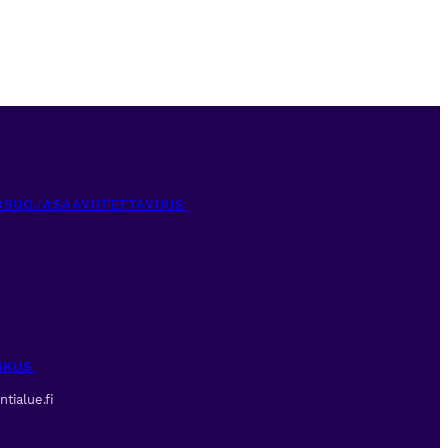
OSUOJA
SAAVUTETTAVUUS
ESKUS
tialue.fi