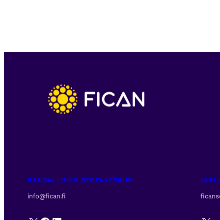
KANSALLINEN SYÖPÄKESKUS
ETEL
info@fican.fi
fican