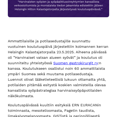
Ammattilaisille ja potilasedustajille suunnattu
vuotuinen koulutuspäivä järjestettiin kolmannen kerran
Helsingin Kalastajatorpalla 23.5.2025. Aiheena päivässä
oli ”Harvinaiset vatsan alueen syövät” ja koulutus oli
suunniteltu yhteistyössä
Suomen gastrokirurgit ry
:n
kanssa. Koulutukseen osallistui noin 60 ammattilaista
ympäri Suomea sekä muutama potilasedustaja.
Luennot olivat lääketieteellisiä lukuun ottamatta yhtä,
potilaiden pitämää esitystä koskien valmisteilla olevaa
kansallista syöpästrategiaa harvinaissyöpäpotilaiden
näkökulmasta.
Koulutuspäivässä kuultiin esityksiä ERN EURACANin
toiminnasta, mesotelioomasta, Pagetin taudista,
limakalvomelanoomasta, GISTistä ja perinnöllisestä