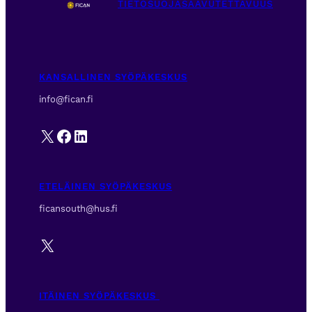
TIETOSUOJA
SAAVUTETTAVUUS
KANSALLINEN SYÖPÄKESKUS
info@fican.fi
X
Facebook
LinkedIn
ETELÄINEN SYÖPÄKESKUS
ficansouth@hus.fi
X
ITÄINEN SYÖPÄKESKUS