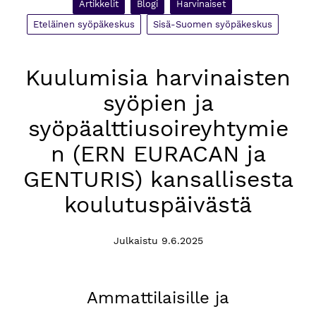
Artikkelit
Blogi
Harvinaiset
Eteläinen syöpäkeskus
Sisä-Suomen syöpäkeskus
Kuulumisia harvinaisten
syöpien ja
syöpäalttiusoireyhtymie
n (ERN EURACAN ja
GENTURIS) kansallisesta
koulutuspäivästä
Julkaistu 9.6.2025
Ammattilaisille ja