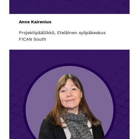
Anne Kairenius
Projektipäällikkö, Eteläinen syöpäkeskus
FICAN South