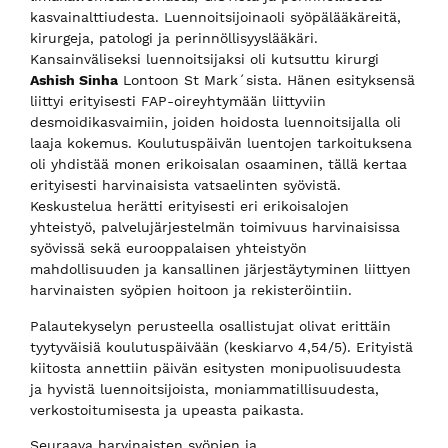
kasvainalttiudesta. Luennoitsijoinaoli syöpälääkäreitä,
kirurgeja, patologi ja perinnöllisyyslääkäri.
Kansainväliseksi luennoitsijaksi oli kutsuttu kirurgi
Ashish Sinha
Lontoon St Mark´sista. Hänen esityksensä
liittyi erityisesti FAP-oireyhtymään liittyviin
desmoidikasvaimiin, joiden hoidosta luennoitsijalla oli
laaja kokemus. Koulutuspäivän luentojen tarkoituksena
oli yhdistää monen erikoisalan osaaminen, tällä kertaa
erityisesti harvinaisista vatsaelinten syövistä.
Keskustelua herätti erityisesti eri erikoisalojen
yhteistyö, palvelujärjestelmän toimivuus harvinaisissa
syövissä sekä eurooppalaisen yhteistyön
mahdollisuuden ja kansallinen järjestäytyminen liittyen
harvinaisten syöpien hoitoon ja rekisteröintiin.
Palautekyselyn perusteella osallistujat olivat erittäin
tyytyväisiä koulutuspäivään (keskiarvo 4,54/5). Erityistä
kiitosta annettiin päivän esitysten monipuolisuudesta
ja hyvistä luennoitsijoista, moniammatillisuudesta,
verkostoitumisesta ja upeasta paikasta.
Seuraava harvinaisten syöpien ja