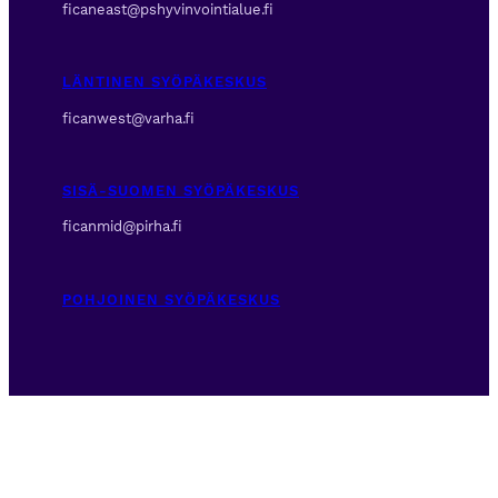
ficaneast@pshyvinvointialue.fi
LÄNTINEN SYÖPÄKESKUS
ficanwest@varha.fi
SISÄ-SUOMEN SYÖPÄKESKUS
ficanmid@pirha.fi
POHJOINEN SYÖPÄKESKUS