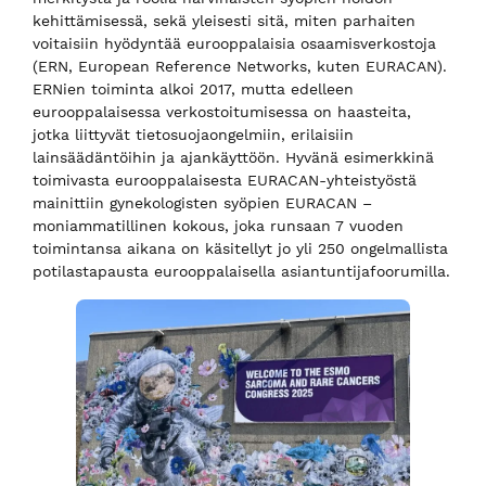
kehittämisessä, sekä yleisesti sitä, miten parhaiten
voitaisiin hyödyntää eurooppalaisia osaamisverkostoja
(ERN, European Reference Networks, kuten EURACAN).
ERNien toiminta alkoi 2017, mutta edelleen
eurooppalaisessa verkostoitumisessa on haasteita,
jotka liittyvät tietosuojaongelmiin, erilaisiin
lainsäädäntöihin ja ajankäyttöön. Hyvänä esimerkkinä
toimivasta eurooppalaisesta EURACAN-yhteistyöstä
mainittiin gynekologisten syöpien EURACAN –
moniammatillinen kokous, joka runsaan 7 vuoden
toimintansa aikana on käsitellyt jo yli 250 ongelmallista
potilastapausta eurooppalaisella asiantuntijafoorumilla.