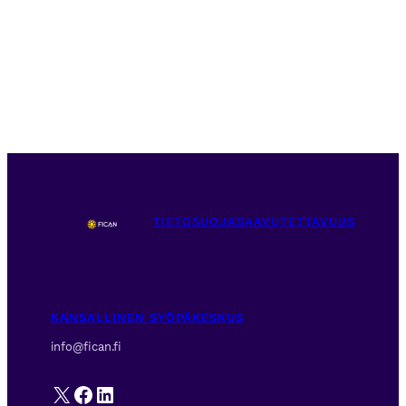
TIETOSUOJA
SAAVUTETTAVUUS
KANSALLINEN SYÖPÄKESKUS
info@fican.fi
X
Facebook
LinkedIn