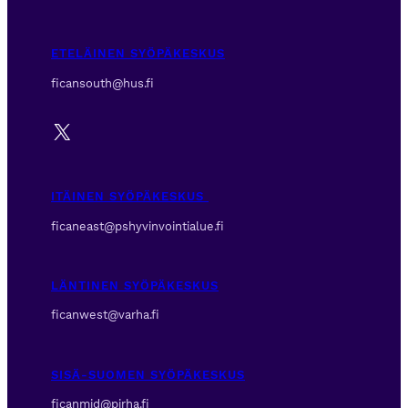
ETELÄINEN SYÖPÄKESKUS
ficansouth@hus.fi
X
ITÄINEN SYÖPÄKESKUS
ficaneast@pshyvinvointialue.fi
LÄNTINEN SYÖPÄKESKUS
ficanwest@varha.fi
SISÄ-SUOMEN SYÖPÄKESKUS
ficanmid@pirha.fi