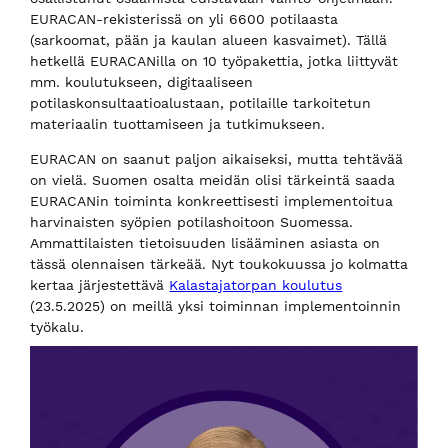
EURACAN-rekisterissä on yli 6600 potilaasta
(sarkoomat, pään ja kaulan alueen kasvaimet). Tällä
hetkellä EURACANilla on 10 työpakettia, jotka liittyvät
mm. koulutukseen, digitaaliseen
potilaskonsultaatioalustaan, potilaille tarkoitetun
materiaalin tuottamiseen ja tutkimukseen.
EURACAN on saanut paljon aikaiseksi, mutta tehtävää
on vielä. Suomen osalta meidän olisi tärkeintä saada
EURACANin toiminta konkreettisesti implementoitua
harvinaisten syöpien potilashoitoon Suomessa.
Ammattilaisten tietoisuuden lisääminen asiasta on
tässä olennaisen tärkeää. Nyt toukokuussa jo kolmatta
kertaa järjestettävä
Kalastajatorpan koulutus
(23.5.2025) on meillä yksi toiminnan implementoinnin
työkalu.