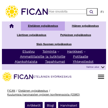
Siirry sisältöön
Choos
Search
Kansallinen syöpäkeskus
Eteläinen syöpäkeskus
Itäinen syöpäkeskus
Läntinen syöpäkeskus
Pohjoinen syöpäkeskus
Sisä-Suomen syöpäkeskus
Etusivu
Toiminta
Hankkeet
Ammattilaisille ja tutkijoille
Potilaalle
Ajankohtaista
Tapahtumat
Yhteystiedot
Valitse alue
Avaa va
ETELÄINEN SYÖPÄKESKUS
FICAN
/
Eteläinen syöpäkeskus
/
Kuulumisia harvinaisten syöpien konferenssista (ESMO)
Artikkelit
Blogi
Harvinaiset