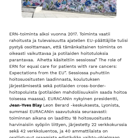
ERN-toiminta alkoi vuonna 2017. Toiminta vaatii
rahoitusta ja tulevaisuutta ajatellen EU-päättäjille tulisi
pystyä osoittamaan, että tämänkaltainen toiminta on
oikeasti vaikuttavaa ja potilaiden hoitotuloksia
parantavaa. Aihetta käsiteltiin sessiossa” The role of
ERN for equal care for patients with rare cancers:
Expectations from the EU”. Sessiossa puhuttiin
hoitosuositusten laadinnasta, koulutuksen
järjestämisestä sekä potilaiden cross-border-
hoitopoluista (potilaiden mahdollisuuksiin saada hoitoa
toisessa maassa). EURACANin nykyinen presidentti,
Jean-Yves Blay
Leon Berard -keskuksesta, Lyonista,
summasi EURACANin saavutuksia seuraavasti:
toiminnan aikana on laadittu 18 hoitosuositusta
harvinaisiin syöpiin liittyen, järjestetty 22 verkkokurssia
sekä 42 verkkoluentoa, ja 40 ammattilaista on
osallistunut osaamista edistävään vaihto-ohjelmaan.