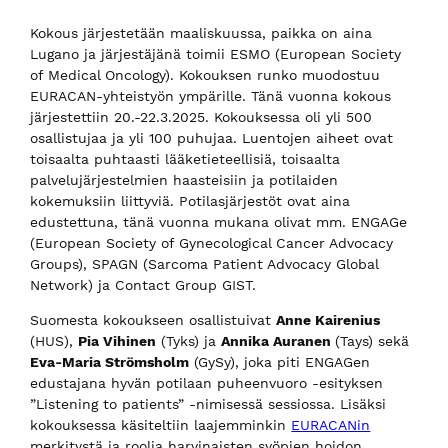
Kokous järjestetään maaliskuussa, paikka on aina
Lugano ja järjestäjänä toimii ESMO (European Society
of Medical Oncology). Kokouksen runko muodostuu
EURACAN-yhteistyön ympärille. Tänä vuonna kokous
järjestettiin 20.-22.3.2025. Kokouksessa oli yli 500
osallistujaa ja yli 100 puhujaa. Luentojen aiheet ovat
toisaalta puhtaasti lääketieteellisiä, toisaalta
palvelujärjestelmien haasteisiin ja potilaiden
kokemuksiin liittyviä. Potilasjärjestöt ovat aina
edustettuna, tänä vuonna mukana olivat mm. ENGAGe
(European Society of Gynecological Cancer Advocacy
Groups), SPAGN (Sarcoma Patient Advocacy Global
Network) ja Contact Group GIST.
Suomesta kokoukseen osallistuivat
Anne Kairenius
(HUS),
Pia Vihinen
(Tyks) ja
Annika Auranen
(Tays) sekä
Eva-Maria Strömsholm
(GySy), joka piti ENGAGen
edustajana hyvän potilaan puheenvuoro -esityksen
”Listening to patients” -nimisessä sessiossa. Lisäksi
kokouksessa käsiteltiin laajemminkin
EURACANin
merkitystä ja roolia harvinaisten syöpien hoidon