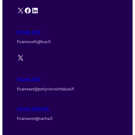
X
Facebook
LinkedIn
FICAN SYD
ficansouth@hus.fi
X
FICAN ÖST
ficaneast@pshyvinvointialue.fi
FICAN VÄSTRA
ficanwest@varha.fi