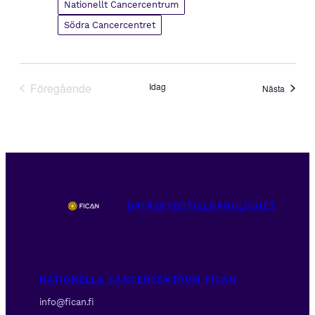
Nationellt Cancercentrum
Södra Cancercentret
Föregående
Idag
Evene
Nästa
Evenemang
DATASKYDD
TILLGÄNGLIGHET
NATIONELLA CANCERCENTRUM FICAN
info@fican.fi