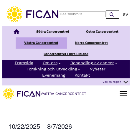
Choos
Search
Nationellt Cancercentrum
Södra Cancercentret
Östra Cancercentret
Västra Cancercentret
Norra Cancercentret
Cancercentret i Inre Finland
Framsida
Om oss
Behandling av cancer
Forskning och utveckling
Nyheter
Evenemang
Kontakt
Välj en region
Öppna 
VÄSTRA CANCERCENTRET
Evenemang
10/22/2025
 – 
8/7/2026