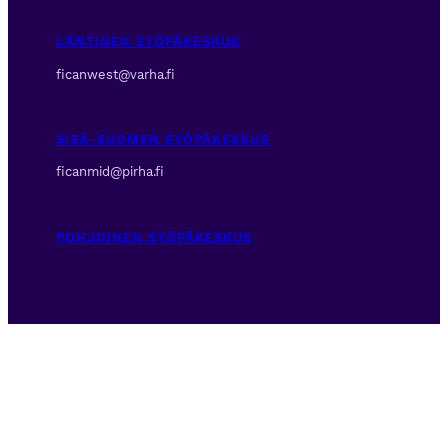
LÄNTINEN SYÖPÄKESKUS
ficanwest@varha.fi
SISÄ-SUOMEN SYÖPÄKESKUS
ficanmid@pirha.fi
POHJOINEN SYÖPÄKESKUS