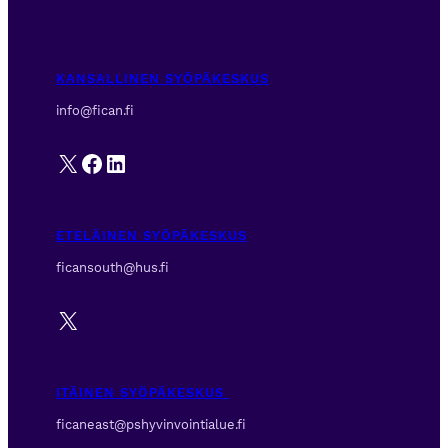
KANSALLINEN SYÖPÄKESKUS
info@fican.fi
X
Facebook
LinkedIn
ETELÄINEN SYÖPÄKESKUS
ficansouth@hus.fi
X
ITÄINEN SYÖPÄKESKUS
ficaneast@pshyvinvointialue.fi