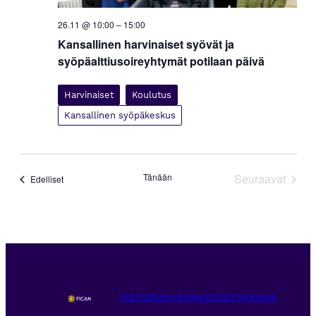
26.11 @ 10:00
–
15:00
Kansallinen harvinaiset syövät ja
syöpäalttiusoireyhtymät potilaan päivä
Harvinaiset
Koulutus
Kansallinen syöpäkeskus
Tänään
Seuraavat
Tapahtumat
Edelliset
Tapahtuma
TIETOSUOJA
SAAVUTETTAVUUS