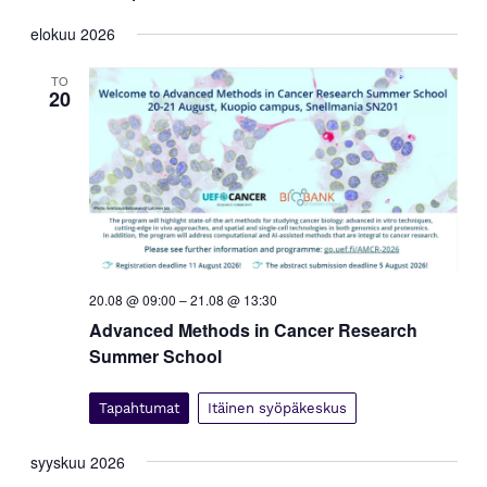
p
a
Valitse
a
elokuu 2026
h
päivä.
h
t
t
TO
u
20
m
u
a
m
V
a
i
t
e
E
w
s
t
N
s
a
i
20.08 @ 09:00
–
21.08 @ 13:30
v
a
Advanced Methods in Cancer Research
i
j
Summer School
g
a
a
t
N
Tapahtumat
Itäinen syöpäkeskus
i
ä
o
k
syyskuu 2026
n