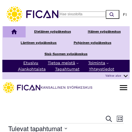
Choos
Search
Kansallinen syöpäkeskus
Eteläinen syöpäkeskus
Itäinen syöpäkeskus
Läntinen syöpäkeskus
Pohjoinen syöpäkeskus
Sisä-Suomen syöpäkeskus
Etusivu
Tietoa meistä
Toiminta
Ajankohtaista
Tapahtumat
Yhteystiedot
Valitse alue
Avaa va
KANSALLINEN SYÖPÄKESKUS
T
T
Etsi
Lista
a
a
Tapahtumat
Tulevat tapahtumat
p