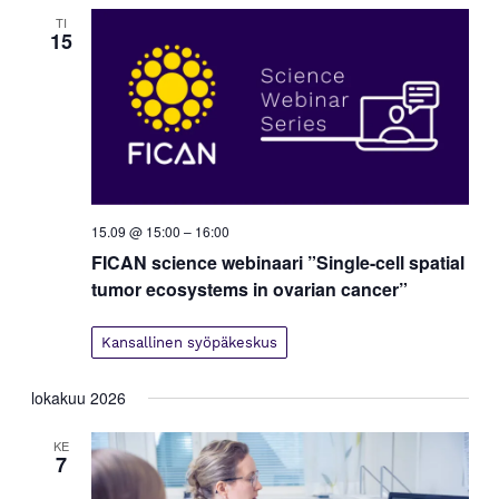
y
TI
m
15
ä
t
n
a
v
i
g
15.09 @ 15:00
–
16:00
o
FICAN science webinaari ”Single-cell spatial
i
tumor ecosystems in ovarian cancer”
n
t
Kansallinen syöpäkeskus
i
lokakuu 2026
KE
7