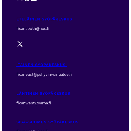
ETELÄINEN SYÖPÄKESKUS
ficansouth@hus.fi
X
ITÄINEN SYÖPÄKESKUS
ficaneast@pshyvinvointialue.fi
LÄNTINEN SYÖPÄKESKUS
ficanwest@varha.fi
SISÄ-SUOMEN SYÖPÄKESKUS