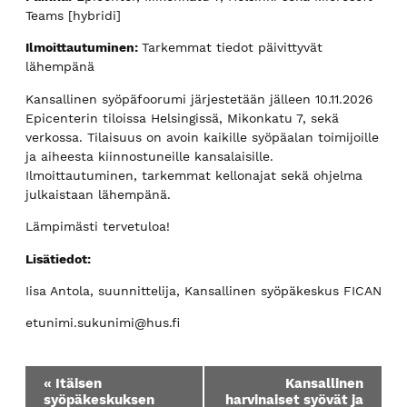
Teams [hybridi]
Ilmoittautuminen:
Tarkemmat tiedot päivittyvät
lähempänä
Kansallinen syöpäfoorumi järjestetään jälleen 10.11.2026
Epicenterin tiloissa Helsingissä, Mikonkatu 7, sekä
verkossa. Tilaisuus on avoin kaikille syöpäalan toimijoille
ja aiheesta kiinnostuneille kansalaisille.
Ilmoittautuminen, tarkemmat kellonajat sekä ohjelma
julkaistaan lähempänä.
Lämpimästi tervetuloa!
Lisätiedot:
Iisa Antola, suunnittelija, Kansallinen syöpäkeskus FICAN
etunimi.sukunimi@hus.fi
T
«
Itäisen
Kansallinen
a
syöpäkeskuksen
harvinaiset syövät ja