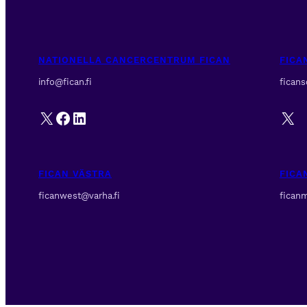
NATIONELLA CANCERCENTRUM FICAN
FICA
info@fican.fi
fican
X
Facebook
LinkedIn
X
FICAN VÄSTRA
FICA
ficanwest@varha.fi
ficanm