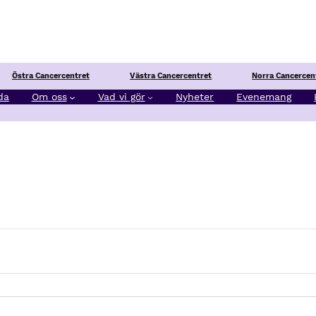
Östra Cancercentret
Västra Cancercentret
Norra Cancercen
da
Om oss
Vad vi gör
Nyheter
Evenemang