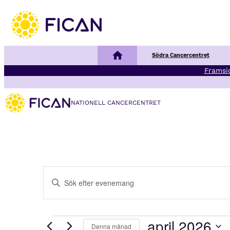
Nationellt Cancercentrum
Södra Cancercentret
Framsi
NATIONELL CANCERCENTRET
E
Ange
v
nyckelord.
Sök
e
efter
Evenemang
april 2026
Denna månad
Evenemang