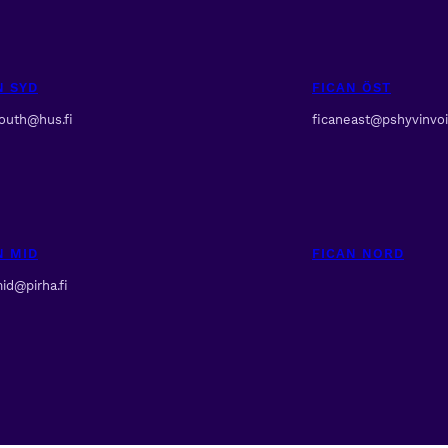
N SYD
FICAN ÖST
south@hus.fi
ficaneast@pshyvinvoin
N MID
FICAN NORD
id@pirha.fi