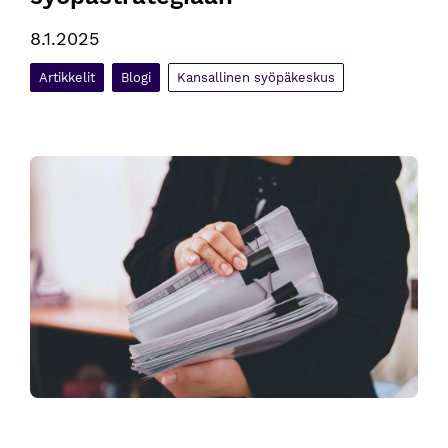
8.1.2025
Artikkelit
Blogi
Kansallinen syöpäkeskus
Syöpästrategiatyön väliraportti luovutettu ja jatkorahoitusta 