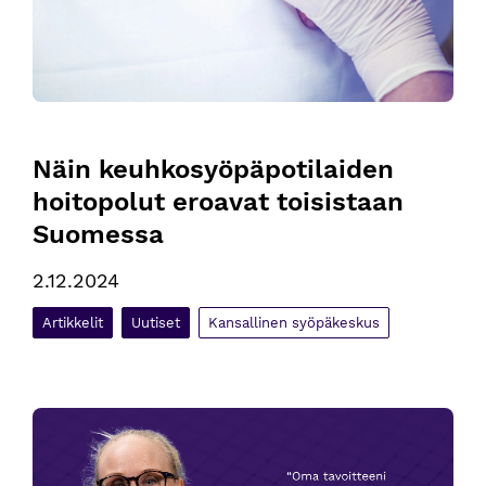
Näin keuhkosyöpäpotilaiden 
hoitopolut eroavat toisistaan 
Suomessa
2.12.2024
Artikkelit
Uutiset
Kansallinen syöpäkeskus
Yhdenvertaisuus ja osallisuus syövän hoidossa – kansalline