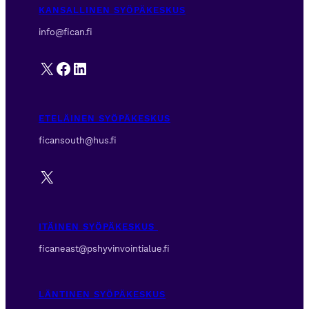
KANSALLINEN SYÖPÄKESKUS
info@fican.fi
X
Facebook
LinkedIn
ETELÄINEN SYÖPÄKESKUS
ficansouth@hus.fi
X
ITÄINEN SYÖPÄKESKUS
ficaneast@pshyvinvointialue.fi
LÄNTINEN SYÖPÄKESKUS