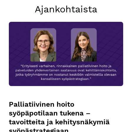
Ajankohtaista
Palliatiivinen hoito syöpäpotilaan tukena – tavoitteita ja k
Palliatiivinen hoito 
syöpäpotilaan tukena – 
tavoitteita ja kehitysnäkymiä 
syöpästrategiaan