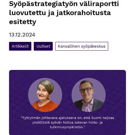
Syöpästrategiatyön väliraportti 
luovutettu ja jatkorahoitusta 
esitetty
13.12.2024
Artikkelit
Uutiset
Kansallinen syöpäkeskus
Kansallinen syöpästrategia syöpätutkimuksen tukena ja vauh