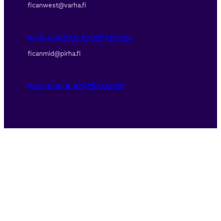
ficanwest@varha.fi
SISÄ-SUOMEN SYÖPÄKESKUS
ficanmid@pirha.fi
POHJOINEN SYÖPÄKESKUS