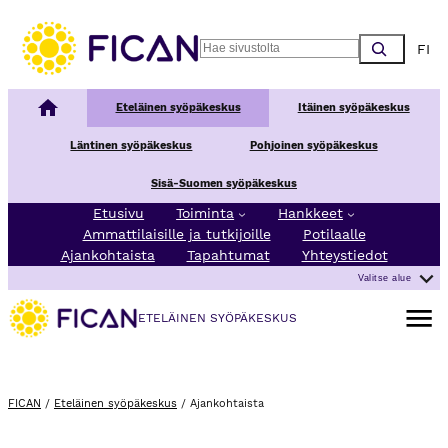
Siirry sisältöön
Choos
Search
Kansallinen syöpäkeskus
Eteläinen syöpäkeskus
Itäinen syöpäkeskus
Läntinen syöpäkeskus
Pohjoinen syöpäkeskus
Sisä-Suomen syöpäkeskus
Etusivu
Toiminta
Hankkeet
Ammattilaisille ja tutkijoille
Potilaalle
Ajankohtaista
Tapahtumat
Yhteystiedot
Valitse alue
Avaa va
ETELÄINEN SYÖPÄKESKUS
FICAN
/
Eteläinen syöpäkeskus
/
Ajankohtaista