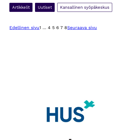
Artikkelit
Uutiset
Kansallinen syöpäkeskus
Edellinen sivu
1
…
4
5
6
7
8
Seuraava sivu