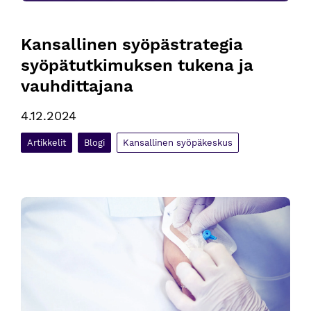
Kansallinen syöpästrategia 
syöpätutkimuksen tukena ja 
vauhdittajana
4.12.2024
Artikkelit
Blogi
Kansallinen syöpäkeskus
Näin keuhkosyöpäpotilaiden hoitopolut eroavat toisistaan 