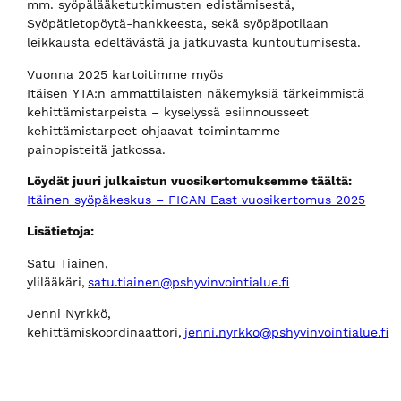
mm. syöpälääketutkimusten edistämisestä,
Syöpätietopöytä-hankkeesta, sekä syöpäpotilaan
leikkausta edeltävästä ja jatkuvasta kuntoutumisesta.
Vuonna 2025 kartoitimme myös
Itäisen YTA:n ammattilaisten näkemyksiä tärkeimmistä
kehittämistarpeista – kyselyssä esiinnousseet
kehittämistarpeet ohjaavat toimintamme
painopisteitä jatkossa.
Löydät juuri julkaistun vuosikertomuksemme täältä:
Itäinen syöpäkeskus – FICAN East vuosikertomus 2025
Lisätietoja:
Satu Tiainen,
ylilääkäri,
satu.tiainen@pshyvinvointialue.fi
Jenni Nyrkkö,
kehittämiskoordinaattori,
jenni.nyrkko@pshyvinvointialue.fi