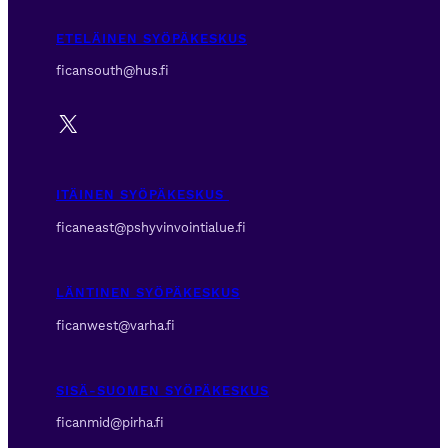
ETELÄINEN SYÖPÄKESKUS
ficansouth@hus.fi
X
ITÄINEN SYÖPÄKESKUS
ficaneast@pshyvinvointialue.fi
LÄNTINEN SYÖPÄKESKUS
ficanwest@varha.fi
SISÄ-SUOMEN SYÖPÄKESKUS
ficanmid@pirha.fi