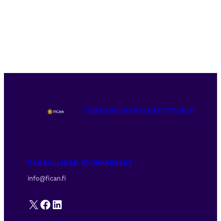
TIETOSUOJA
SAAVUTETTAVUUS
KANSALLINEN SYÖPÄKESKUS
info@fican.fi
X
Facebook
LinkedIn