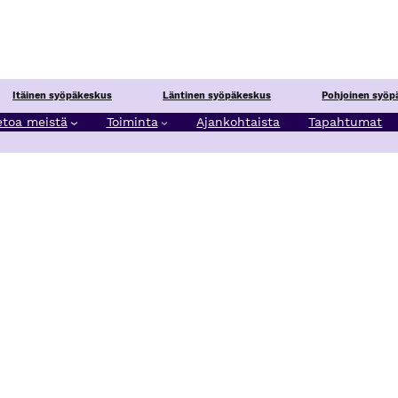
Itäinen syöpäkeskus
Läntinen syöpäkeskus
Pohjoinen syöp
etoa meistä
Toiminta
Ajankohtaista
Tapahtumat