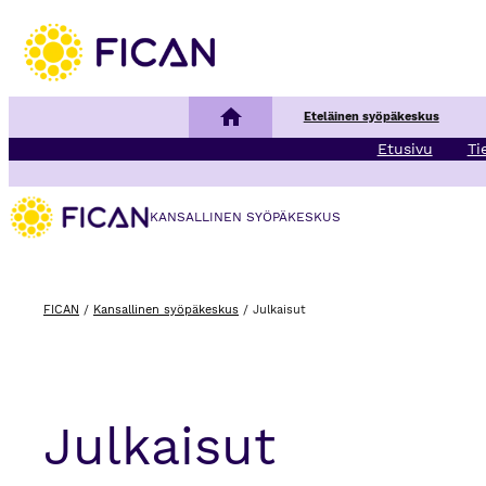
Kansallinen syöpäkeskus
Eteläinen syöpäkeskus
Etusivu
Ti
KANSALLINEN SYÖPÄKESKUS
FICAN
/
Kansallinen syöpäkeskus
/
Julkaisut
Julkaisut