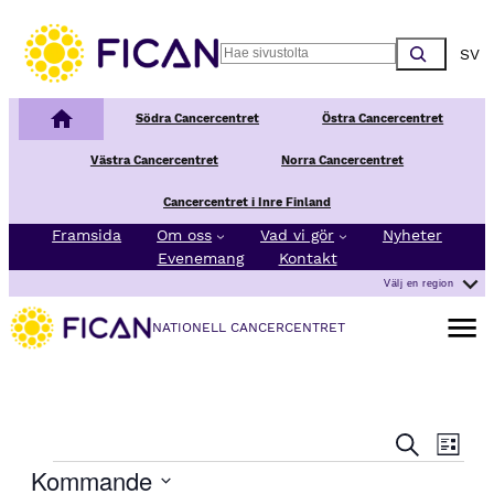
Choos
Search
Nationellt Cancercentrum
Södra Cancercentret
Östra Cancercentret
Västra Cancercentret
Norra Cancercentret
Cancercentret i Inre Finland
Framsida
Om oss
Vad vi gör
Nyheter
Evenemang
Kontakt
Välj en region
Öppna 
NATIONELL CANCERCENTRET
E
E
Sök
Lista
v
v
Evenemang
Kommande
e