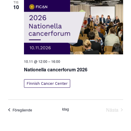
e
TIS
10
w
s
N
a
v
i
g
a
10.11 @ 12:00
–
16:00
t
Nationella cancerforum 2026
i
o
Finnish Cancer Center
n
Idag
Nästa
Evenemang
Föregående
Evenem