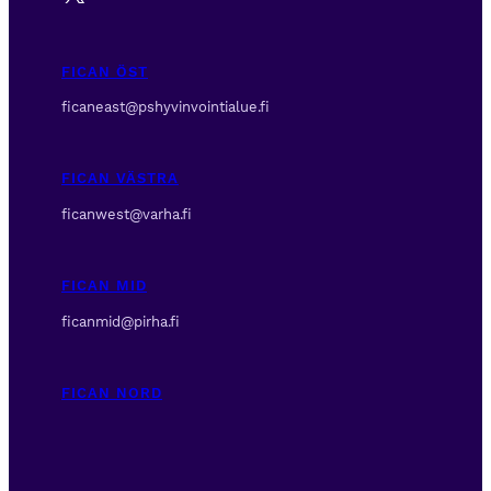
FICAN ÖST
ficaneast@pshyvinvointialue.fi
FICAN VÄSTRA
ficanwest@varha.fi
FICAN MID
ficanmid@pirha.fi
FICAN NORD