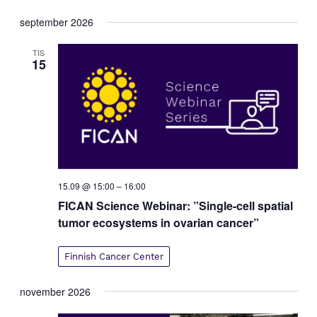
e
n
Välj
n
september 2026
e
datum.
e
m
m
TIS
a
15
n
a
g
n
v
g
y
S
n
e
a
v
a
i
r
15.09 @ 15:00
–
16:00
g
c
e
FICAN Science Webinar: ”Single-cell spatial
h
r
tumor ecosystems in ovarian cancer”
a
i
n
n
Finnish Cancer Center
g
d
V
november 2026
i