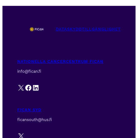
DATASKYDD
TILLGÄNGLIGHET
NATIONELLA CANCERCENTRUM FICAN
info@fican.fi
X
Facebook
LinkedIn
FICAN SYD
ficansouth@hus.fi
X