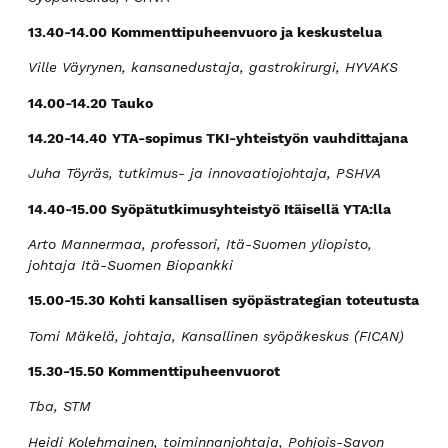
13.40-14.00 Kommenttipuheenvuoro ja keskustelua
Ville Väyrynen, kansanedustaja, gastrokirurgi, HYVAKS
14.00-14.20 Tauko
14.20-14.40
YTA-sopimus TKI-yhteistyön vauhdittajana
Juha Töyräs, tutkimus- ja innovaatiojohtaja, PSHVA
14.40-15.00 Syöpätutkimusyhteistyö Itäisellä YTA:lla
Arto Mannermaa, professori, Itä-Suomen yliopisto,
johtaja Itä-Suomen Biopankki
15.00-15.30 Kohti kansallisen syöpästrategian toteutusta
Tomi Mäkelä, johtaja, Kansallinen syöpäkeskus (FICAN)
15.30-15.50 Kommenttipuheenvuorot
Tba, STM
Heidi Kolehmainen, toiminnanjohtaja, Pohjois-Savon