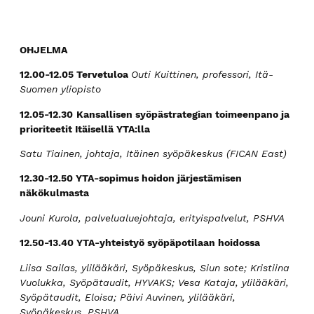
OHJELMA
12.00-12.05 Tervetuloa
Outi Kuittinen, professori, Itä-
Suomen yliopisto
12.05-12.30
Kansallisen syöpästrategian toimeenpano ja
prioriteetit Itäisellä YTA:lla
Satu Tiainen, johtaja, Itäinen syöpäkeskus (FICAN East)
12.30-12.50 YTA-sopimus hoidon järjestämisen
näkökulmasta
Jouni Kurola, palvelualuejohtaja, erityispalvelut, PSHVA
12.50-13.40 YTA-yhteistyö syöpäpotilaan hoidossa
Liisa Sailas, ylilääkäri, Syöpäkeskus, Siun sote; Kristiina
Vuolukka, Syöpätaudit, HYVAKS; Vesa Kataja, ylilääkäri,
Syöpätaudit, Eloisa; Päivi Auvinen, ylilääkäri,
Syöpäkeskus, PSHVA