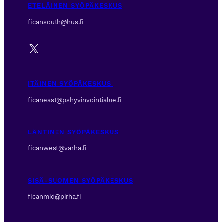
ETELÄINEN SYÖPÄKESKUS
ficansouth@hus.fi
X
ITÄINEN SYÖPÄKESKUS
ficaneast@pshyvinvointialue.fi
LÄNTINEN SYÖPÄKESKUS
ficanwest@varha.fi
SISÄ-SUOMEN SYÖPÄKESKUS
ficanmid@pirha.fi