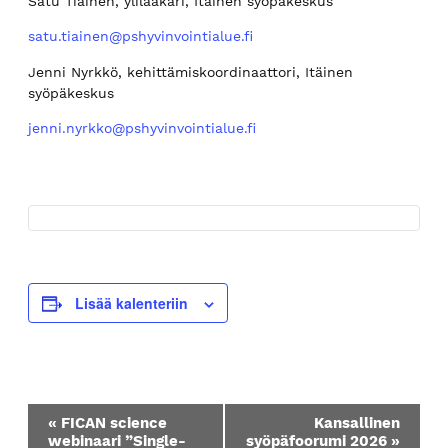
Satu Tiainen, ylilääkäri, Itäinen syöpäkeskus
satu.tiainen@pshyvinvointialue.fi
Jenni Nyrkkö, kehittämiskoordinaattori, Itäinen
syöpäkeskus
jenni.nyrkko@pshyvinvointialue.fi
Lisää kalenteriin
T
«
FICAN science
Kansallinen
a
webinaari ”Single-
syöpäfoorumi 2026
»