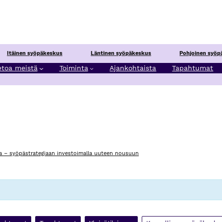
Itäinen syöpäkeskus
Läntinen syöpäkeskus
Pohjoinen syöp
etoa meistä
Toiminta
Ajankohtaista
Tapahtumat
a – syöpästrategiaan investoimalla uuteen nousuun