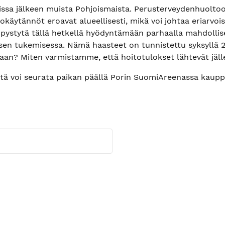
sissa jälkeen muista Pohjoismaista. Perusterveydenhuolto
tokäytännöt eroavat alueellisesti, mikä voi johtaa eriarvo
a pystytä tällä hetkellä hyödyntämään parhaalla mahdollis
isen tukemisessa. Nämä haasteet on tunnistettu syksyllä 2
taan? Miten varmistamme, että hoitotulokset lähtevät jä
a sitä voi seurata paikan päällä Porin SuomiAreenassa kau