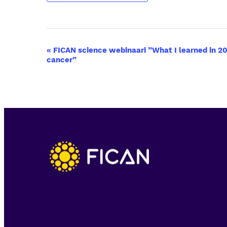
T
«
FICAN science webinaari ”What I learned in 20 
cancer”
a
p
a
h
t
u
m
a
n
a
v