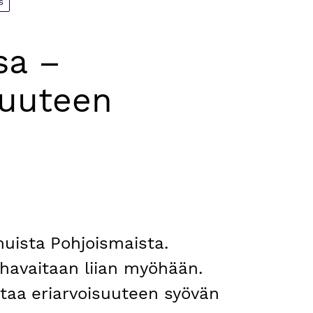
s
sa –
 uuteen
muista Pohjoismaista.
havaitaan liian myöhään.
ohtaa eriarvoisuuteen syövän