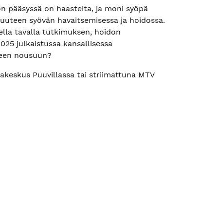
on pääsyssä on haasteita, ja moni syöpä
isuuteen syövän havaitsemisessa ja hoidossa.
ella tavalla tutkimuksen, hoidon
025 julkaistussa kansallisessa
lleen nousuun?
ppakeskus Puuvillassa tai striimattuna MTV