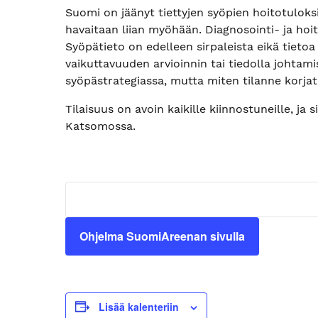
Suomi on jäänyt tiettyjen syöpien hoitotulok
havaitaan liian myöhään. Diagnosointi- ja hoi
Syöpätieto on edelleen sirpaleista eikä tieto
vaikuttavuuden arvioinnin tai tiedolla johtam
syöpästrategiassa, mutta miten tilanne korja
Tilaisuus on avoin kaikille kiinnostuneille, j
Katsomossa.
Ohjelma SuomiAreenan sivulla
Lisää kalenteriin