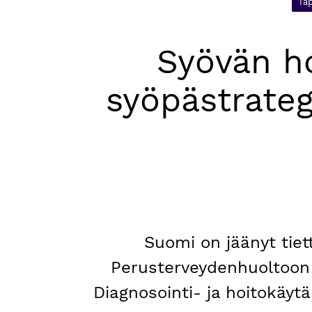
Ta
Syövän ho
syöpästrateg
Suomi on jäänyt tiet
Perusterveydenhuoltoon 
Diagnosointi- ja hoitokäytä