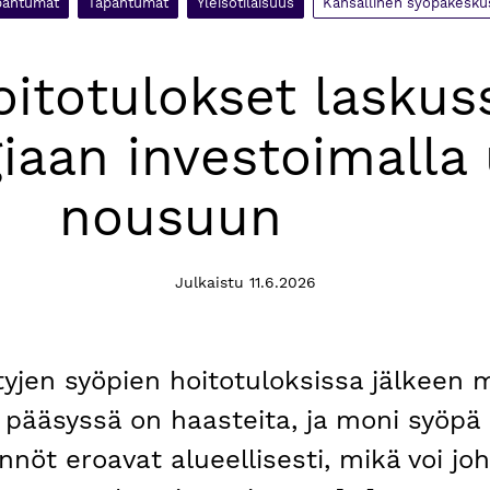
pahtumat
Tapahtumat
Yleisötilaisuus
Kansallinen syöpäkesku
itotulokset laskus
iaan investoimalla
nousuun
Julkaistu 11.6.2026
tyjen syöpien hoitotuloksissa jälkeen 
pääsyssä on haasteita, ja moni syöpä 
nnöt eroavat alueellisesti, mikä voi j