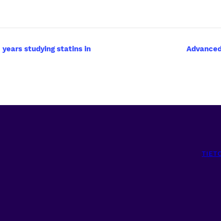
years studying statins in
Advanced
TIET