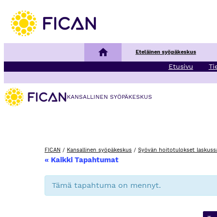
Kansallinen syöpäkeskus
Eteläinen syöpäkeskus
Etusivu
Ti
KANSALLINEN SYÖPÄKESKUS
FICAN
/
Kansallinen syöpäkeskus
/
Syövän hoitotulokset laskuss
« Kaikki Tapahtumat
Tämä tapahtuma on mennyt.