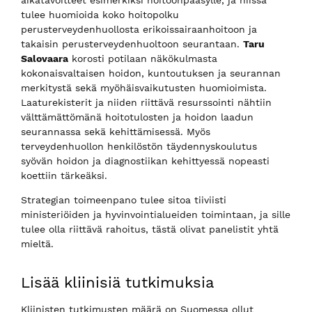
tulee huomioida koko hoitopolku
perusterveydenhuollosta erikoissairaanhoitoon ja
takaisin perusterveydenhuoltoon seurantaan.
Taru
Salovaara
korosti potilaan näkökulmasta
kokonaisvaltaisen hoidon, kuntoutuksen ja seurannan
merkitystä sekä myöhäisvaikutusten huomioimista.
Laaturekisterit ja niiden riittävä resurssointi nähtiin
välttämättömänä hoitotulosten ja hoidon laadun
seurannassa sekä kehittämisessä. Myös
terveydenhuollon henkilöstön täydennyskoulutus
syövän hoidon ja diagnostiikan kehittyessä nopeasti
koettiin tärkeäksi.
Strategian toimeenpano tulee sitoa tiiviisti
ministeriöiden ja hyvinvointialueiden toimintaan, ja sille
tulee olla riittävä rahoitus, tästä olivat panelistit yhtä
mieltä.
Lisää kliinisiä tutkimuksia
Kliinisten tutkimusten määrä on Suomessa ollut