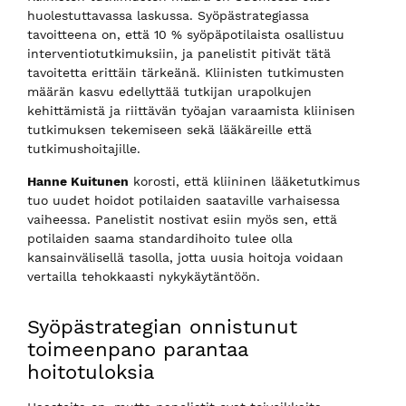
huolestuttavassa laskussa. Syöpästrategiassa
tavoitteena on, että 10 % syöpäpotilaista osallistuu
interventiotutkimuksiin, ja panelistit pitivät tätä
tavoitetta erittäin tärkeänä. Kliinisten tutkimusten
määrän kasvu edellyttää tutkijan urapolkujen
kehittämistä ja riittävän työajan varaamista kliinisen
tutkimuksen tekemiseen sekä lääkäreille että
tutkimushoitajille.
Hanne Kuitunen
korosti, että kliininen lääketutkimus
tuo uudet hoidot potilaiden saataville varhaisessa
vaiheessa. Panelistit nostivat esiin myös sen, että
potilaiden saama standardihoito tulee olla
kansainvälisellä tasolla, jotta uusia hoitoja voidaan
vertailla tehokkaasti nykykäytäntöön.
Syöpästrategian onnistunut
toimeenpano parantaa
hoitotuloksia