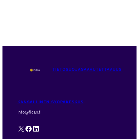
TIETOSUOJA
SAAVUTETTAVUUS
KANSALLINEN SYÖPÄKESKUS
info@fican.fi
X
Facebook
LinkedIn