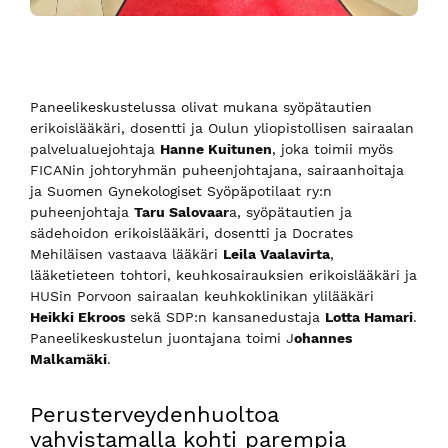
Paneelikeskustelussa olivat mukana syöpätautien
erikoislääkäri, dosentti ja Oulun yliopistollisen sairaalan
palvelualuejohtaja
Hanne Kuitunen
, joka toimii myös
FICANin johtoryhmän puheenjohtajana, sairaanhoitaja
ja Suomen Gynekologiset Syöpäpotilaat ry:n
puheenjohtaja
Taru Salovaar
a, syöpätautien ja
sädehoidon erikoislääkäri, dosentti ja Docrates
Mehiläisen vastaava lääkäri
Leila Vaalavirta
,
lääketieteen tohtori, keuhkosairauksien erikoislääkäri ja
HUSin Porvoon sairaalan keuhkoklinikan ylilääkäri
Heikki Ekroos
sekä SDP:n kansanedustaja
Lotta Hamari
.
Paneelikeskustelun juontajana toimi J
ohannes
Malkamäki
.
Perusterveydenhuoltoa
vahvistamalla kohti parempia