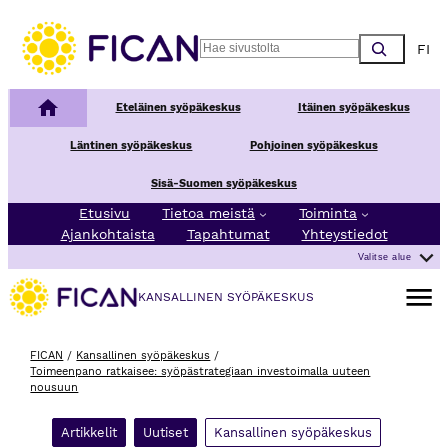
Siirry sisältöön
Choos
Search
Kansallinen syöpäkeskus
Eteläinen syöpäkeskus
Itäinen syöpäkeskus
Läntinen syöpäkeskus
Pohjoinen syöpäkeskus
Sisä-Suomen syöpäkeskus
Etusivu
Tietoa meistä
Toiminta
Ajankohtaista
Tapahtumat
Yhteystiedot
Valitse alue
Avaa va
KANSALLINEN SYÖPÄKESKUS
FICAN
/
Kansallinen syöpäkeskus
/
Toimeenpano ratkaisee: syöpästrategiaan investoimalla uuteen
nousuun
Artikkelit
Uutiset
Kansallinen syöpäkeskus