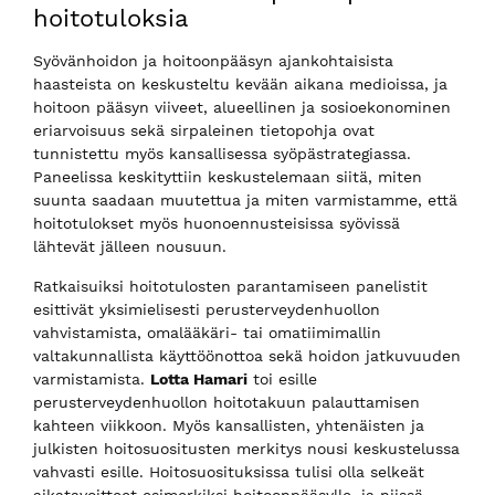
hoitotuloksia
Syövänhoidon ja hoitoonpääsyn ajankohtaisista
haasteista on keskusteltu kevään aikana medioissa, ja
hoitoon pääsyn viiveet, alueellinen ja sosioekonominen
eriarvoisuus sekä sirpaleinen tietopohja ovat
tunnistettu myös kansallisessa syöpästrategiassa.
Paneelissa keskityttiin keskustelemaan siitä, miten
suunta saadaan muutettua ja miten varmistamme, että
hoitotulokset myös huonoennusteisissa syövissä
lähtevät jälleen nousuun.
Ratkaisuiksi hoitotulosten parantamiseen panelistit
esittivät yksimielisesti perusterveydenhuollon
vahvistamista, omalääkäri- tai omatiimimallin
valtakunnallista käyttöönottoa sekä hoidon jatkuvuuden
varmistamista.
Lotta Hamari
toi esille
perusterveydenhuollon hoitotakuun palauttamisen
kahteen viikkoon. Myös kansallisten, yhtenäisten ja
julkisten hoitosuositusten merkitys nousi keskustelussa
vahvasti esille. Hoitosuosituksissa tulisi olla selkeät
aikatavoitteet esimerkiksi hoitoonpääsylle, ja niissä