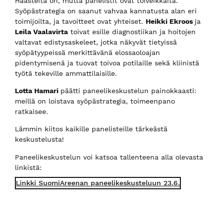
Haasteita on, mutta panelistit ovat toiveikkaita.
Syöpästrategia on saanut vahvaa kannatusta alan eri
toimijoilta, ja tavoitteet ovat yhteiset.
Heikki Ekroos
ja
Leila Vaalavirta
toivat esille diagnostiikan ja hoitojen
valtavat edistysaskeleet, jotka näkyvät tietyissä
syöpätyypeissä merkittävänä elossaoloajan
pidentymisenä ja tuovat toivoa potilaille sekä kliinistä
työtä tekeville ammattilaisille.
Lotta Hamari
päätti paneelikeskustelun painokkaasti:
meillä on loistava syöpästrategia, toimeenpano
ratkaisee.
Lämmin kiitos kaikille panelisteille tärkeästä
keskustelusta!
Paneelikeskustelun voi katsoa tallenteena alla olevasta
linkistä:
Linkki SuomiAreenan paneelikeskusteluun 23.6.