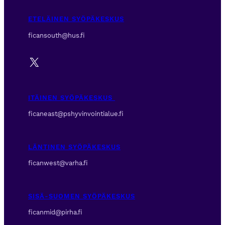
ETELÄINEN SYÖPÄKESKUS
ficansouth@hus.fi
X
ITÄINEN SYÖPÄKESKUS
ficaneast@pshyvinvointialue.fi
LÄNTINEN SYÖPÄKESKUS
ficanwest@varha.fi
SISÄ-SUOMEN SYÖPÄKESKUS
ficanmid@pirha.fi