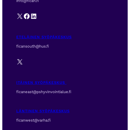
info@fican.fi
X
Facebook
LinkedIn
ETELÄINEN SYÖPÄKESKUS
ficansouth@hus.fi
X
ITÄINEN SYÖPÄKESKUS
ficaneast@pshyvinvointialue.fi
LÄNTINEN SYÖPÄKESKUS
ficanwest@varha.fi