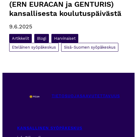
(ERN EURACAN ja GENTURIS) 
kansallisesta koulutuspäivästä
9.6.2025
Artikkelit
Blogi
Harvinaiset
Eteläinen syöpäkeskus
Sisä-Suomen syöpäkeskus
TIETOSUOJA
SAAVUTETTAVUUS
KANSALLINEN SYÖPÄKESKUS