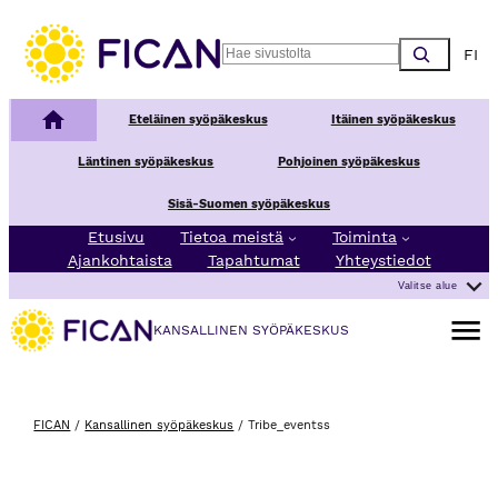
Choos
Search
Kansallinen syöpäkeskus
Eteläinen syöpäkeskus
Itäinen syöpäkeskus
Läntinen syöpäkeskus
Pohjoinen syöpäkeskus
Sisä-Suomen syöpäkeskus
Etusivu
Tietoa meistä
Toiminta
Ajankohtaista
Tapahtumat
Yhteystiedot
Valitse alue
Avaa va
KANSALLINEN SYÖPÄKESKUS
FICAN
/
Kansallinen syöpäkeskus
/
Tribe_eventss