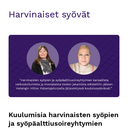
Harvinaiset syövät
Kuulumisia harvinaisten syöpien ja syöpäalttiusoireyhtymie
Kuulumisia harvinaisten syöpien 
ja syöpäalttiusoireyhtymien 