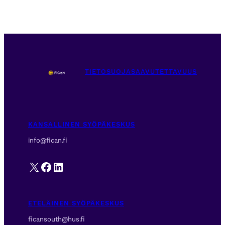
TIETOSUOJA
SAAVUTETTAVUUS
KANSALLINEN SYÖPÄKESKUS
info@fican.fi
X
Facebook
LinkedIn
ETELÄINEN SYÖPÄKESKUS
ficansouth@hus.fi