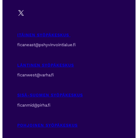
X
ITÄINEN SYÖPÄKESKUS
ficaneast@pshyvinvointialue.fi
LÄNTINEN SYÖPÄKESKUS
ficanwest@varha.fi
SISÄ-SUOMEN SYÖPÄKESKUS
ficanmid@pirha.fi
POHJOINEN SYÖPÄKESKUS