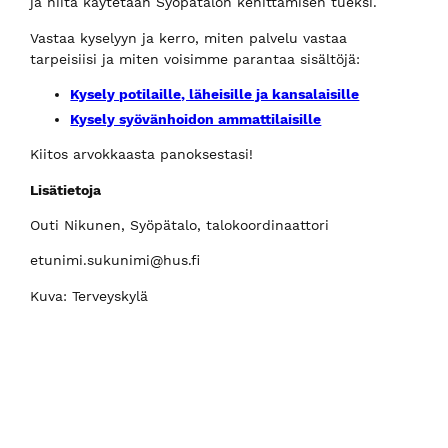
ja niitä käytetään Syöpätalon kehittämisen tueksi.
Vastaa kyselyyn ja kerro, miten palvelu vastaa
tarpeisiisi ja miten voisimme parantaa sisältöjä:
Kysely potilaille, läheisille ja kansalaisille
Kysely syövänhoidon ammattilaisille
Kiitos arvokkaasta panoksestasi!
Lisätietoja
Outi Nikunen, Syöpätalo, talokoordinaattori
etunimi.sukunimi@hus.fi
Kuva: Terveyskylä