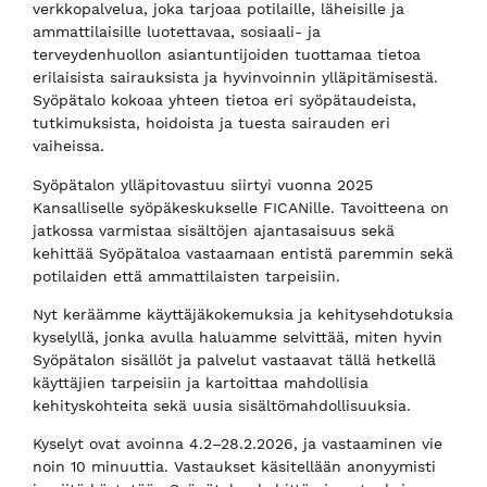
verkkopalvelua, joka tarjoaa potilaille, läheisille ja
ammattilaisille luotettavaa, sosiaali- ja
terveydenhuollon asiantuntijoiden tuottamaa tietoa
erilaisista sairauksista ja hyvinvoinnin ylläpitämisestä.
Syöpätalo kokoaa yhteen tietoa eri syöpätaudeista,
tutkimuksista, hoidoista ja tuesta sairauden eri
vaiheissa.
Syöpätalon ylläpitovastuu siirtyi vuonna 2025
Kansalliselle syöpäkeskukselle FICANille. Tavoitteena on
jatkossa varmistaa sisältöjen ajantasaisuus sekä
kehittää Syöpätaloa vastaamaan entistä paremmin sekä
potilaiden että ammattilaisten tarpeisiin.
Nyt keräämme käyttäjäkokemuksia ja kehitysehdotuksia
kyselyllä, jonka avulla haluamme selvittää, miten hyvin
Syöpätalon sisällöt ja palvelut vastaavat tällä hetkellä
käyttäjien tarpeisiin ja kartoittaa mahdollisia
kehityskohteita sekä uusia sisältömahdollisuuksia.
Kyselyt ovat avoinna 4.2–28.2.2026, ja vastaaminen vie
noin 10 minuuttia. Vastaukset käsitellään anonyymisti