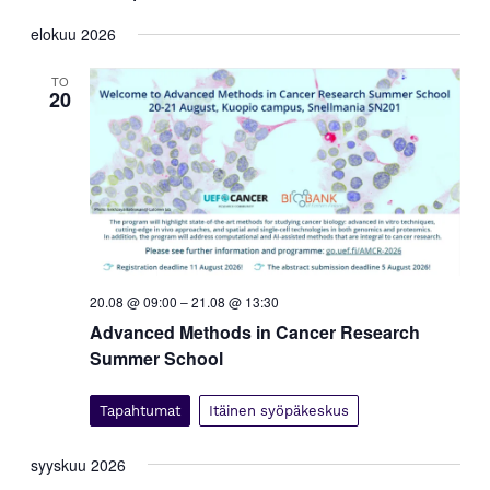
p
a
Valitse
a
elokuu 2026
h
päivä.
h
t
t
TO
u
20
m
u
a
m
V
a
i
t
e
E
w
s
t
N
s
a
i
20.08 @ 09:00
–
21.08 @ 13:30
v
a
Advanced Methods in Cancer Research
i
j
Summer School
g
a
a
t
N
Tapahtumat
Itäinen syöpäkeskus
i
ä
o
k
syyskuu 2026
n