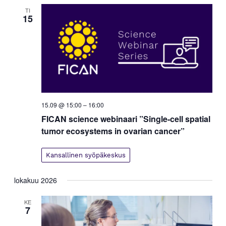
y
TI
m
15
ä
t
n
a
v
i
g
15.09 @ 15:00
–
16:00
o
FICAN science webinaari ”Single-cell spatial
i
tumor ecosystems in ovarian cancer”
n
t
Kansallinen syöpäkeskus
i
lokakuu 2026
KE
7