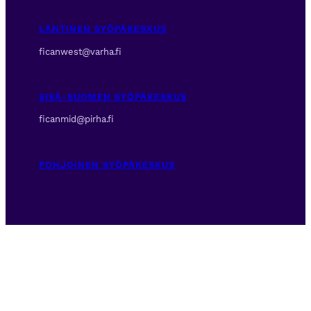
LÄNTINEN SYÖPÄKESKUS
ficanwest@varha.fi
SISÄ-SUOMEN SYÖPÄKESKUS
ficanmid@pirha.fi
POHJOINEN SYÖPÄKESKUS