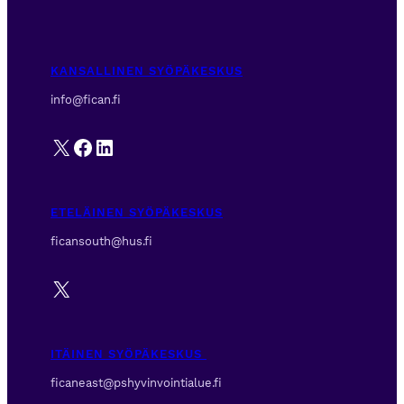
KANSALLINEN SYÖPÄKESKUS
info@fican.fi
X
Facebook
LinkedIn
ETELÄINEN SYÖPÄKESKUS
ficansouth@hus.fi
X
ITÄINEN SYÖPÄKESKUS
ficaneast@pshyvinvointialue.fi