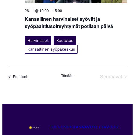
26.11 @ 10:00
–
15:00
Kansallinen harvinaiset syövät ja
syöpäalttiusoireyhtymät potilaan päivä
Harvinaiset
Koulutus
Kansallinen syöpäkeskus
Tänään
Seuraavat
Tapahtumat
Edelliset
Tapahtuma
TIETOSUOJA
SAAVUTETTAVUUS