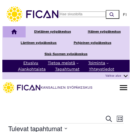
Choos
Search
Kansallinen syöpäkeskus
Eteläinen syöpäkeskus
Itäinen syöpäkeskus
Läntinen syöpäkeskus
Pohjoinen syöpäkeskus
Sisä-Suomen syöpäkeskus
Etusivu
Tietoa meistä
Toiminta
Ajankohtaista
Tapahtumat
Yhteystiedot
Valitse alue
Avaa va
KANSALLINEN SYÖPÄKESKUS
T
T
Etsi
Lista
a
a
Tapahtumat
Tulevat tapahtumat
p