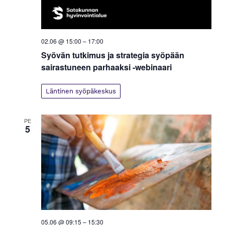
02.06 @ 15:00
–
17:00
Syövän tutkimus ja strategia syöpään
sairastuneen parhaaksi -webinaari
Läntinen syöpäkeskus
PE
5
05.06 @ 09:15
–
15:30