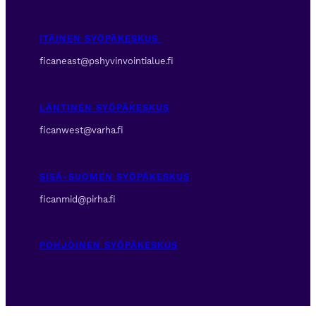
ITÄINEN SYÖPÄKESKUS
ficaneast@pshyvinvointialue.fi
LÄNTINEN SYÖPÄKESKUS
ficanwest@varha.fi
SISÄ-SUOMEN SYÖPÄKESKUS
ficanmid@pirha.fi
POHJOINEN SYÖPÄKESKUS