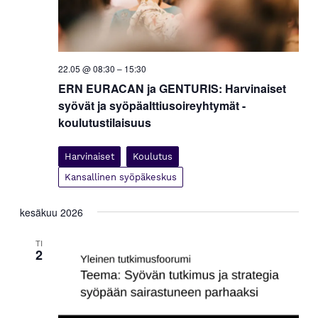
22.05 @ 08:30
–
15:30
ERN EURACAN ja GENTURIS: Harvinaiset
syövät ja syöpäalttiusoireyhtymät -
koulutustilaisuus
Harvinaiset
Koulutus
Kansallinen syöpäkeskus
kesäkuu 2026
TI
2