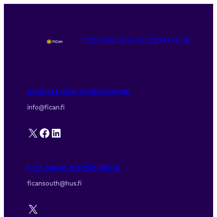
TIETOSUOJA
SAAVUTETTAVUUS
KANSALLINEN SYÖPÄKESKUS
info@fican.fi
X
Facebook
LinkedIn
ETELÄINEN SYÖPÄKESKUS
ficansouth@hus.fi
X