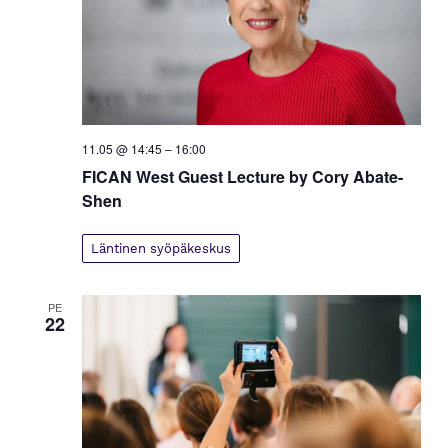
11.05 @ 14:45
–
16:00
FICAN West Guest Lecture by Cory Abate-
Shen
Läntinen syöpäkeskus
PE
22