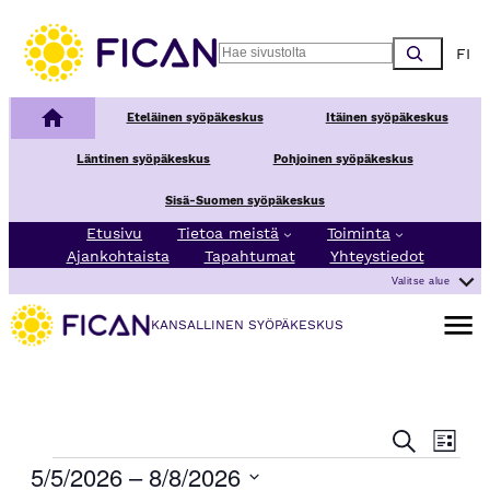
Choos
Search
Kansallinen syöpäkeskus
Eteläinen syöpäkeskus
Itäinen syöpäkeskus
Läntinen syöpäkeskus
Pohjoinen syöpäkeskus
Sisä-Suomen syöpäkeskus
Etusivu
Tietoa meistä
Toiminta
Ajankohtaista
Tapahtumat
Yhteystiedot
Valitse alue
Avaa va
KANSALLINEN SYÖPÄKESKUS
T
T
Etsi
Lista
a
a
Tapahtumat
5/5/2026
 – 
8/8/2026
p