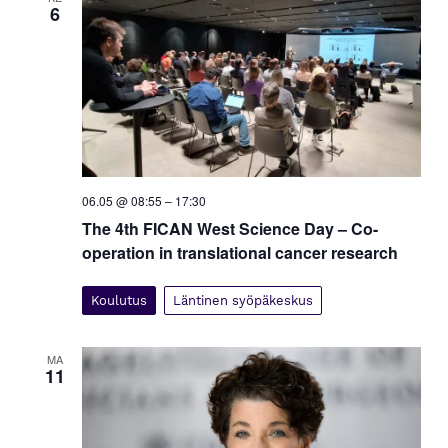
y
6
m
ä
t
n
a
v
i
g
06.05 @ 08:55
–
17:30
o
The 4th FICAN West Science Day – Co-
operation in translational cancer research
i
n
t
Koulutus
Läntinen syöpäkeskus
i
MA
11