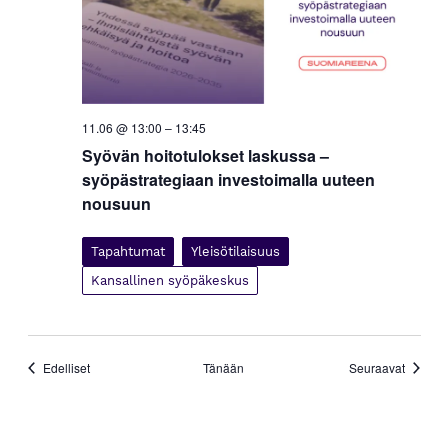
11.06 @ 13:00
–
13:45
Syövän hoitotulokset laskussa –
syöpästrategiaan investoimalla uuteen
nousuun
Tapahtumat
Yleisötilaisuus
Kansallinen syöpäkeskus
Tapahtumat
Tapaht
Edelliset
Tänään
Seuraavat