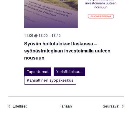
11.06 @ 13:00
–
13:45
Syövän hoitotulokset laskussa –
syöpästrategiaan investoimalla uuteen
nousuun
Tapahtumat
Yleisötilaisuus
Kansallinen syöpäkeskus
Tapahtumat
Tapaht
Edelliset
Tänään
Seuraavat