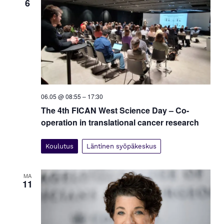
6
06.05 @ 08:55
–
17:30
The 4th FICAN West Science Day – Co-
operation in translational cancer research
Koulutus
Läntinen syöpäkeskus
MA
11