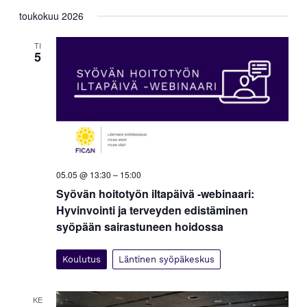
toukokuu 2026
TI
5
05.05 @ 13:30
–
15:00
Syövän hoitotyön iltapäivä -webinaari:
Hyvinvointi ja terveyden edistäminen
syöpään sairastuneen hoidossa
Koulutus
Läntinen syöpäkeskus
KE