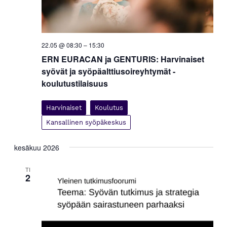
22.05 @ 08:30
–
15:30
ERN EURACAN ja GENTURIS: Harvinaiset
syövät ja syöpäalttiusoireyhtymät -
koulutustilaisuus
Harvinaiset
Koulutus
Kansallinen syöpäkeskus
kesäkuu 2026
TI
2