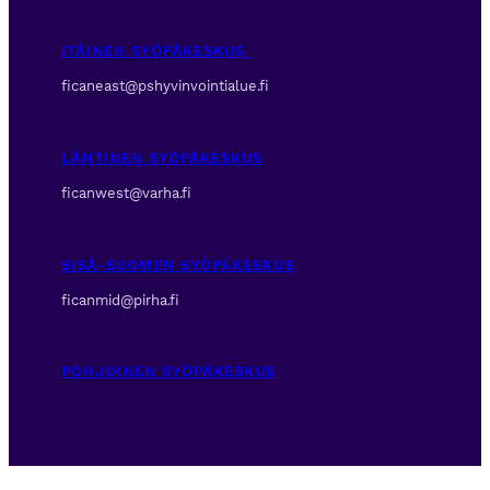
ITÄINEN SYÖPÄKESKUS
ficaneast@pshyvinvointialue.fi
LÄNTINEN SYÖPÄKESKUS
ficanwest@varha.fi
SISÄ-SUOMEN SYÖPÄKESKUS
ficanmid@pirha.fi
POHJOINEN SYÖPÄKESKUS