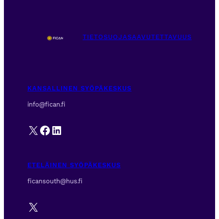
TIETOSUOJA
SAAVUTETTAVUUS
KANSALLINEN SYÖPÄKESKUS
info@fican.fi
X
Facebook
LinkedIn
ETELÄINEN SYÖPÄKESKUS
ficansouth@hus.fi
X