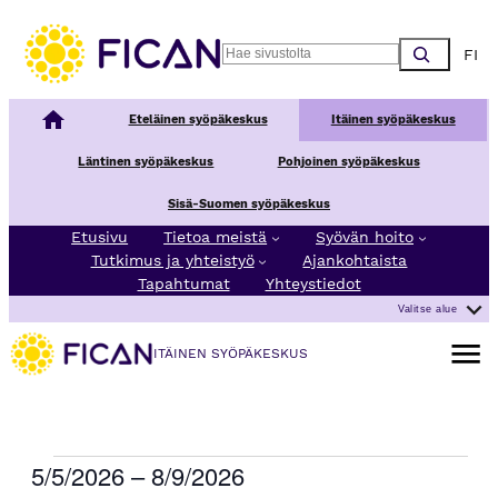
Choos
Search
Kansallinen syöpäkeskus
Eteläinen syöpäkeskus
Itäinen syöpäkeskus
Läntinen syöpäkeskus
Pohjoinen syöpäkeskus
Sisä-Suomen syöpäkeskus
Etusivu
Tietoa meistä
Syövän hoito
Tutkimus ja yhteistyö
Ajankohtaista
Tapahtumat
Yhteystiedot
Valitse alue
Avaa va
ITÄINEN SYÖPÄKESKUS
Tapahtumat
5/5/2026
 – 
8/9/2026