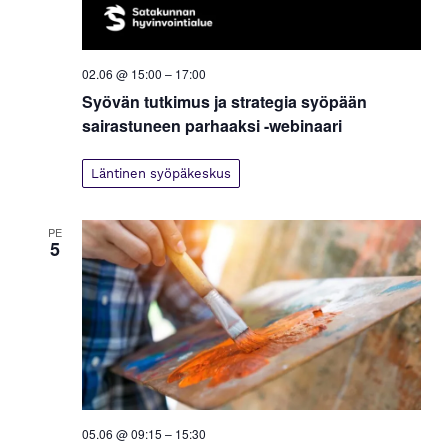
02.06 @ 15:00
–
17:00
Syövän tutkimus ja strategia syöpään
sairastuneen parhaaksi -webinaari
Läntinen syöpäkeskus
PE
5
05.06 @ 09:15
–
15:30